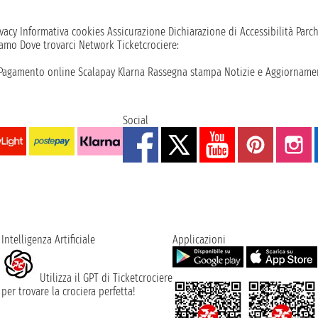
vacy
Informativa cookies
Assicurazione
Dichiarazione di Accessibilità
Parc
iamo
Dove trovarci
Network
Ticketcrociere:
Pagamento online
Scalapay
Klarna
Rassegna stampa
Notizie e Aggiornamen
Social
Intelligenza Artificiale
Applicazioni
Utilizza il GPT di Ticketcrociere
per trovare la crociera perfetta!