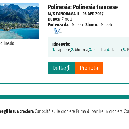
Polinesia: Polinesia francese
M/S PANORAMA II
|
16 APR 2027
Durata:
7 notti
Partenza da:
Papeete
Sbarco:
Papeete
Itinerario:
1.
Papeete,
2.
Moorea,
3.
Raiatea,
4.
Tahaa,
5.
B
Dettagli
Prenota
cegli la tua crociera
Curiosità sulle crociere
Prima di partire in crociera
Con