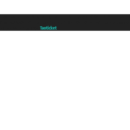
Taoticket S.r.l. Via Brigata Liguria, 3/21 16121 Genova ©2007/2026 - Ticketc
P.Iva 06206400720 - Capitale Sociale € 100.000,00 i.v. - Iscritta alla Came
Un portale del gruppo
Taoticket