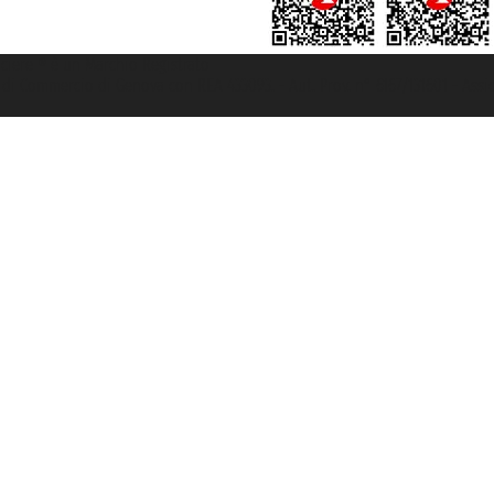
rociere ® è un Marchio Registrato
ra di Commercio di Genova con REA 433093. - Aut. Prov. n° 6167/131601 - Ass