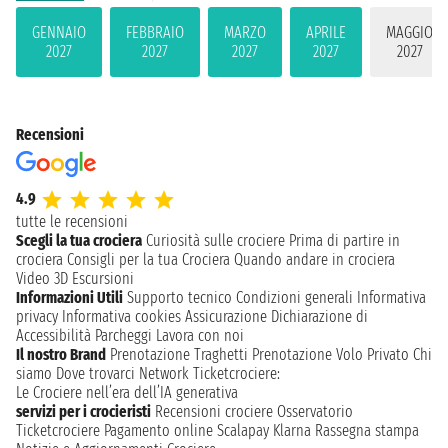
GENNAIO
FEBBRAIO
MARZO
APRILE
MAGGIO
2027
2027
2027
2027
2027
Recensioni
4.9
tutte le recensioni
Scegli la tua crociera
Curiosità sulle crociere
Prima di partire in
crociera
Consigli per la tua Crociera
Quando andare in crociera
Video 3D
Escursioni
Informazioni Utili
Supporto tecnico
Condizioni generali
Informativa
privacy
Informativa cookies
Assicurazione
Dichiarazione di
Accessibilità
Parcheggi
Lavora con noi
Il nostro Brand
Prenotazione Traghetti
Prenotazione Volo Privato
Chi
siamo
Dove trovarci
Network
Ticketcrociere:
Le Crociere nell’era dell’IA generativa
servizi per i crocieristi
Recensioni crociere
Osservatorio
Ticketcrociere
Pagamento online
Scalapay
Klarna
Rassegna stampa