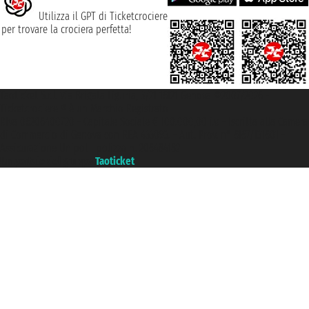
Utilizza il GPT di Ticketcrociere
per trovare la crociera perfetta!
Taoticket S.r.l. Via Brigata Liguria, 3/21 16121 Genova ©2007/2026 -
Ticketcrociere ® è un Marchio Registrato
P.Iva 06206400720 - Capitale Sociale € 100.000,00 i.v. - Iscritta alla Camera
di Commercio di Genova con REA 433093. - Aut. Prov. n° 6167/131601 -
Assicurazione Unipol - polizza n. 206484182
Un portale del gruppo
Taoticket