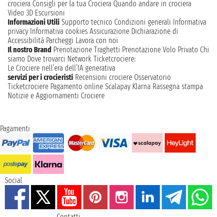
crociera
Consigli per la tua Crociera
Quando andare in crociera
Video 3D
Escursioni
Informazioni Utili
Supporto tecnico
Condizioni generali
Informativa
privacy
Informativa cookies
Assicurazione
Dichiarazione di
Accessibilità
Parcheggi
Lavora con noi
Il nostro Brand
Prenotazione Traghetti
Prenotazione Volo Privato
Chi
siamo
Dove trovarci
Network
Ticketcrociere:
Le Crociere nell’era dell’IA generativa
servizi per i crocieristi
Recensioni crociere
Osservatorio
Ticketcrociere
Pagamento online
Scalapay
Klarna
Rassegna stampa
Notizie e Aggiornamenti Crociere
Pagamenti
Social
Contatti