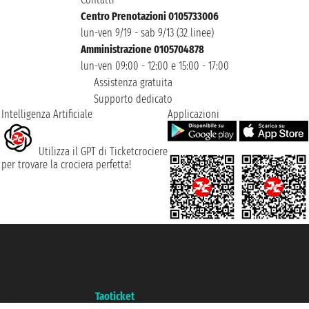
Centro Prenotazioni 0105733006
lun-ven 9/19 - sab 9/13 (32 linee)
Amministrazione 0105704878
lun-ven 09:00 - 12:00 e 15:00 - 17:00
Assistenza gratuita
Supporto dedicato
Intelligenza Artificiale
Applicazioni
Utilizza il GPT di Ticketcrociere
per trovare la crociera perfetta!
Taoticket S.r.l. Via Brigata Liguria, 3/21 16121 Genova ©2007/2026 -
Ticketcrociere ® è un Marchio Registrato
P.Iva 06206400720 - Capitale Sociale € 100.000,00 i.v. - Iscritta alla Camera
di Commercio di Genova con REA 433093. - Aut. Prov. n° 6167/131601 -
Assicurazione Unipol - polizza n. 206484182
Un portale del gruppo
Taoticket