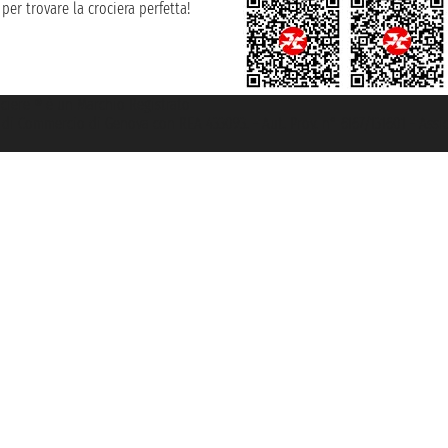
per trovare la crociera perfetta!
rociere ® è un Marchio Registrato
ra di Commercio di Genova con REA 433093. - Aut. Prov. n° 6167/131601 - Ass