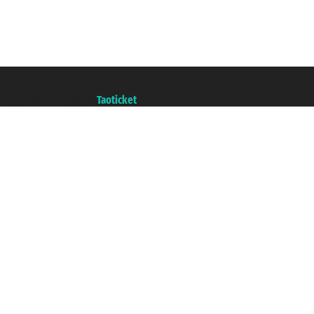
Taoticket S.r.l. Via Brigata Liguria, 3/21 16121 Genova ©2007/2026 - Ticketc
P.Iva 06206400720 - Capitale Sociale € 100.000,00 i.v. - Iscritta alla Came
Un portale del gruppo
Taoticket