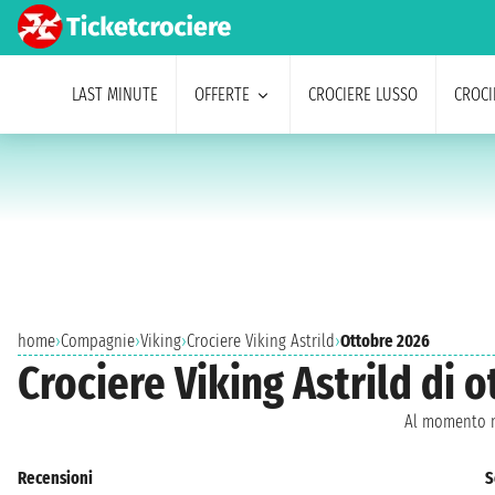
LAST MINUTE
OFFERTE
CROCIERE LUSSO
CROCI
home
›
Compagnie
›
Viking
›
Crociere Viking Astrild
›
Ottobre 2026
Crociere Viking Astrild di 
Al momento n
Recensioni
S