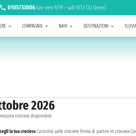
0105733006
lun-ven 9/19 - sab 9/13 (32 linee)
ERE
COMPAGNIE
NAVI
DESTINAZIONI
FLUVIA
ottobre 2026
essuna crociera disponibile
cegli la tua crociera
Curiosità sulle crociere
Prima di partire in crociera
Con