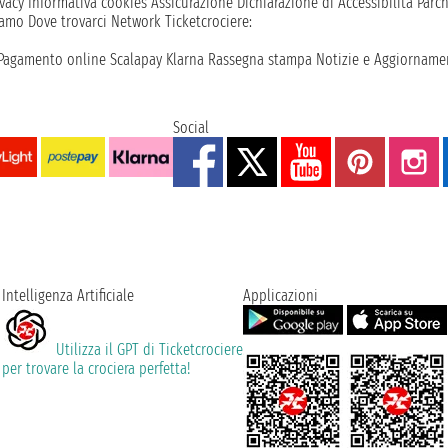
vacy
Informativa cookies
Assicurazione
Dichiarazione di Accessibilità
Parc
iamo
Dove trovarci
Network
Ticketcrociere:
Pagamento online
Scalapay
Klarna
Rassegna stampa
Notizie e Aggiornamen
Social
Intelligenza Artificiale
Applicazioni
Utilizza il GPT di Ticketcrociere
per trovare la crociera perfetta!