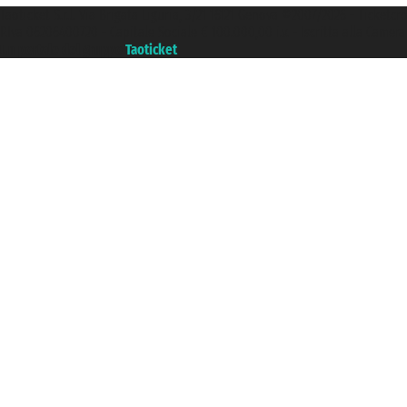
Taoticket S.r.l. Via Brigata Liguria, 3/21 16121 Genova ©2007/2026 - Ticketc
P.Iva 06206400720 - Capitale Sociale € 100.000,00 i.v. - Iscritta alla Came
Un portale del gruppo
Taoticket