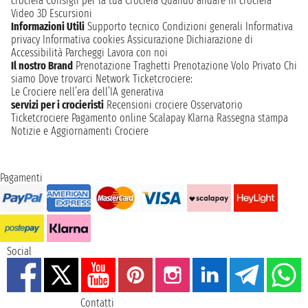
crociera
Consigli per la tua Crociera
Quando andare in crociera
Video 3D
Escursioni
Informazioni Utili
Supporto tecnico
Condizioni generali
Informativa
privacy
Informativa cookies
Assicurazione
Dichiarazione di
Accessibilità
Parcheggi
Lavora con noi
Il nostro Brand
Prenotazione Traghetti
Prenotazione Volo Privato
Chi
siamo
Dove trovarci
Network
Ticketcrociere:
Le Crociere nell’era dell’IA generativa
servizi per i crocieristi
Recensioni crociere
Osservatorio
Ticketcrociere
Pagamento online
Scalapay
Klarna
Rassegna stampa
Notizie e Aggiornamenti Crociere
Pagamenti
Social
Contatti