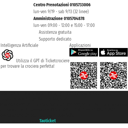
Centro Prenotazioni 0105733006
lun-ven 9/19 - sab 9/13 (32 linee)
Amministrazione 0105704878
lun-ven 09:00 - 12:00 e 15:00 - 17:00
Assistenza gratuita
Supporto dedicato
Intelligenza Artificiale
Applicazioni
Utilizza il GPT di Ticketcrociere
per trovare la crociera perfetta!
Taoticket S.r.l. Via Brigata Liguria, 3/21 16121 Genova ©2007/2026 -
Ticketcrociere ® è un Marchio Registrato
P.Iva 06206400720 - Capitale Sociale € 100.000,00 i.v. - Iscritta alla Camera
di Commercio di Genova con REA 433093. - Aut. Prov. n° 6167/131601 -
Assicurazione Unipol - polizza n. 206484182
Un portale del gruppo
Taoticket