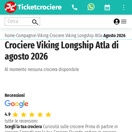
Cerca
home
›
Compagnie
›
Viking
›
Crociere Viking Longship Atla
›
Agosto 2026
Crociere Viking Longship Atla di
agosto 2026
Al momento nessuna crociera disponibile
Recensioni
4.9
tutte le recensioni
Scegli la tua crociera
Curiosità sulle crociere
Prima di partire in