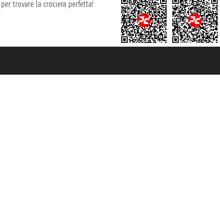
per trovare la crociera perfetta!
rociere ® è un Marchio Registrato
ra di Commercio di Genova con REA 433093. - Aut. Prov. n° 6167/131601 - Ass