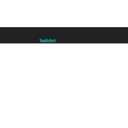
Taoticket S.r.l. Via Brigata Liguria, 3/21 16121 Genova ©2007/2026 - Ticketc
P.Iva 06206400720 - Capitale Sociale € 100.000,00 i.v. - Iscritta alla Came
Un portale del gruppo
Taoticket