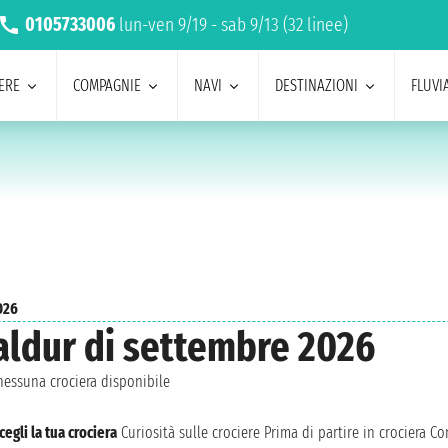
0105733006
lun-ven 9/19 - sab 9/13 (32 linee)
ERE
COMPAGNIE
NAVI
DESTINAZIONI
FLUVIA
026
aldur di settembre 2026
essuna crociera disponibile
cegli la tua crociera
Curiosità sulle crociere
Prima di partire in crociera
Con