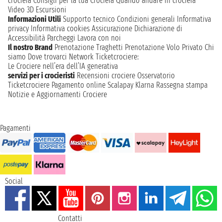
crociera
Consigli per la tua Crociera
Quando andare in crociera
Video 3D
Escursioni
Informazioni Utili
Supporto tecnico
Condizioni generali
Informativa
privacy
Informativa cookies
Assicurazione
Dichiarazione di
Accessibilità
Parcheggi
Lavora con noi
Il nostro Brand
Prenotazione Traghetti
Prenotazione Volo Privato
Chi
siamo
Dove trovarci
Network
Ticketcrociere:
Le Crociere nell’era dell’IA generativa
servizi per i crocieristi
Recensioni crociere
Osservatorio
Ticketcrociere
Pagamento online
Scalapay
Klarna
Rassegna stampa
Notizie e Aggiornamenti Crociere
Pagamenti
Social
Contatti