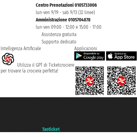
Centro Prenotazioni 0105733006
lun-ven 9/19 - sab 9/13 (32 linee)
Amministrazione 0105704878
lun-ven 09:00 - 12:00 e 15:00 - 17:00
Assistenza gratuita
Supporto dedicato
Intelligenza Artificiale
Applicazioni
Utilizza il GPT di Ticketcrociere
per trovare la crociera perfetta!
Taoticket S.r.l. Via Brigata Liguria, 3/21 16121 Genova ©2007/2026 -
Ticketcrociere ® è un Marchio Registrato
P.Iva 06206400720 - Capitale Sociale € 100.000,00 i.v. - Iscritta alla Camera
di Commercio di Genova con REA 433093. - Aut. Prov. n° 6167/131601 -
Assicurazione Unipol - polizza n. 206484182
Un portale del gruppo
Taoticket