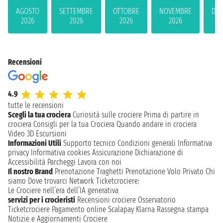
AGOSTO
SETTEMBRE
OTTOBRE
NOVEMBRE
DIC
2026
2026
2026
2026
2
Recensioni
4.9
tutte le recensioni
Scegli la tua crociera
Curiosità sulle crociere
Prima di partire in
crociera
Consigli per la tua Crociera
Quando andare in crociera
Video 3D
Escursioni
Informazioni Utili
Supporto tecnico
Condizioni generali
Informativa
privacy
Informativa cookies
Assicurazione
Dichiarazione di
Accessibilità
Parcheggi
Lavora con noi
Il nostro Brand
Prenotazione Traghetti
Prenotazione Volo Privato
Chi
siamo
Dove trovarci
Network
Ticketcrociere:
Le Crociere nell’era dell’IA generativa
servizi per i crocieristi
Recensioni crociere
Osservatorio
Ticketcrociere
Pagamento online
Scalapay
Klarna
Rassegna stampa
Notizie e Aggiornamenti Crociere