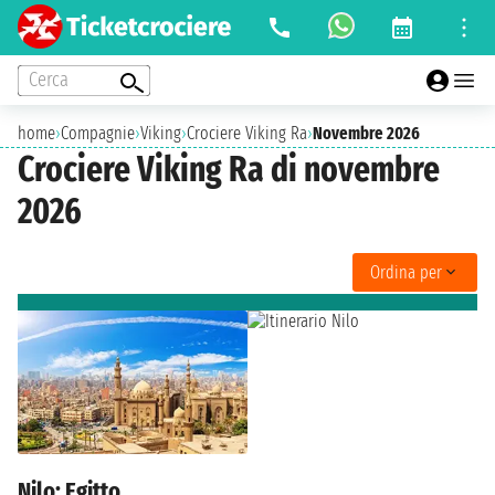
Cerca
home
›
Compagnie
›
Viking
›
Crociere Viking Ra
›
Novembre 2026
Crociere Viking Ra di novembre
2026
Ordina per
Nilo: Egitto