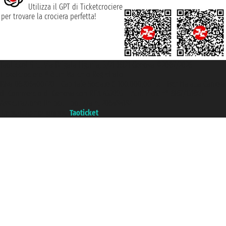
Utilizza il GPT di Ticketcrociere
per trovare la crociera perfetta!
Taoticket S.r.l. Via Brigata Liguria, 3/21 16121 Genova ©2007/2026 -
Ticketcrociere ® è un Marchio Registrato
P.Iva 06206400720 - Capitale Sociale € 100.000,00 i.v. - Iscritta alla Camera
di Commercio di Genova con REA 433093. - Aut. Prov. n° 6167/131601 -
Assicurazione Unipol - polizza n. 206484182
Un portale del gruppo
Taoticket