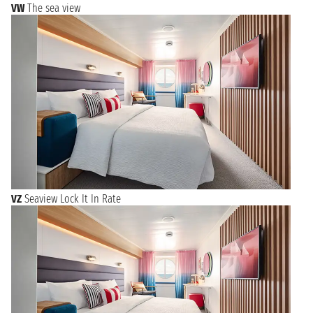
VW
The sea view
VZ
Seaview Lock It In Rate