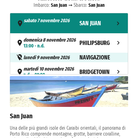
Imbarco:
San Juan
➞ Sbarco:
San Juan
sabato 7 novembre 2026
SAN JUAN
- 01:00
domenica 8 novembre 2026
PHILIPSBURG
13:00 - n.d.
NAVIGAZIONE
lunedì 9 novembre 2026
martedì 10 novembre 2026
BRIDGETOWN
n.d. - 01:00
mercoledì 11 novembre 2026
CASTRIES
13:00 - n.d.
FORT DE
giovedì 12 novembre 2026
San Juan
14:00 - n.d.
FRANCE
Una delle più grandi isole dei Caraibi orientali, il panorama di
venerdì 13 novembre 2026
BASSETERRE
Porto Rico comprende montagne, grotte, barriere coralline,
13:00 - n.d.