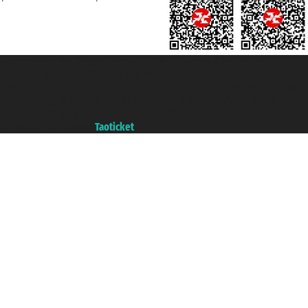
Taoticket S.r.l. Via Brigata Liguria, 3/21 16121 Genova ©2007/2026 -
Ticketcrociere ® è un Marchio Registrato
P.Iva 06206400720 - Capitale Sociale € 100.000,00 i.v. - Iscritta alla Camera
di Commercio di Genova con REA 433093. - Aut. Prov. n° 6167/131601 -
Assicurazione Unipol - polizza n. 206484182
Un portale del gruppo
Taoticket