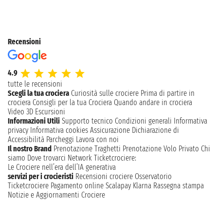
Recensioni
4.9
tutte le recensioni
Scegli la tua crociera
Curiosità sulle crociere
Prima di partire in
crociera
Consigli per la tua Crociera
Quando andare in crociera
Video 3D
Escursioni
Informazioni Utili
Supporto tecnico
Condizioni generali
Informativa
privacy
Informativa cookies
Assicurazione
Dichiarazione di
Accessibilità
Parcheggi
Lavora con noi
Il nostro Brand
Prenotazione Traghetti
Prenotazione Volo Privato
Chi
siamo
Dove trovarci
Network
Ticketcrociere:
Le Crociere nell’era dell’IA generativa
servizi per i crocieristi
Recensioni crociere
Osservatorio
Ticketcrociere
Pagamento online
Scalapay
Klarna
Rassegna stampa
Notizie e Aggiornamenti Crociere