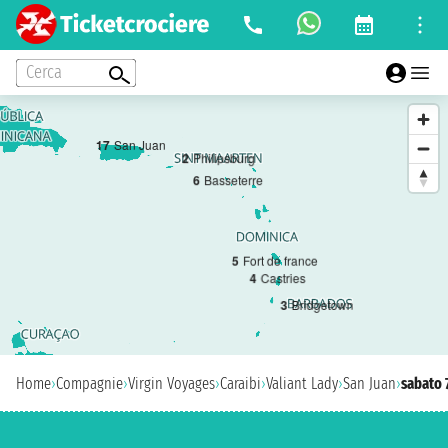
Cerca
1
7
San Juan
2
Philipsburg
6
Basseterre
5
Fort de france
4
Castries
3
Bridgetown
Home
›
Compagnie
›
Virgin Voyages
›
Caraibi
›
Valiant Lady
›
San Juan
›
sabato