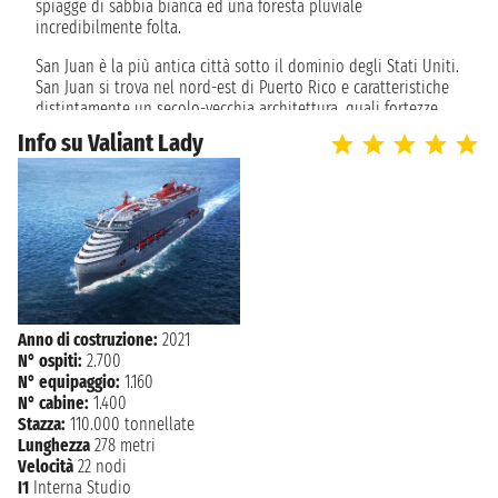
spiagge di sabbia bianca ed una foresta pluviale
incredibilmente folta.
sabato 14 novembre 2026
SAN JUAN
11:30
San Juan è la più antica città sotto il dominio degli Stati Uniti.
San Juan si trova nel nord-est di Puerto Rico e caratteristiche
distintamente un secolo-vecchia architettura, quali fortezze
militari spagnole costruite dal 1540 al 1800, un attivo porto ed
Info su Valiant Lady
una zona economica molto attiva nel distretto di Hato Rey.
San Juan ha magnifiche spiagge, Alberghi, piazze, siti storici e
musei. San Juan è una città latino-americana con la cultura
spagnola mescolata a tradizioni africane e Taíno con
un'influenza americana. I cittadini di San Juan sono molto
festosi, come sul resto dell'isola.
Anno di costruzione:
2021
N° ospiti:
2.700
N° equipaggio:
1.160
N° cabine:
1.400
Stazza:
110.000 tonnellate
Lunghezza
278 metri
Velocità
22 nodi
I1
Interna Studio