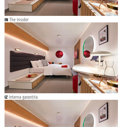
IN
The Insider
IZ
Interna garantita