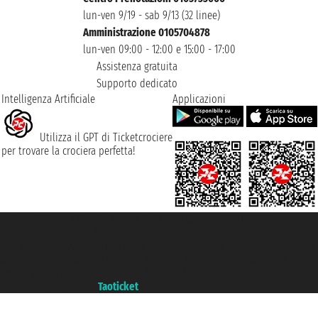
lun-ven 9/19 - sab 9/13 (32 linee)
Amministrazione 0105704878
lun-ven 09:00 - 12:00 e 15:00 - 17:00
Assistenza gratuita
Supporto dedicato
Intelligenza Artificiale
Applicazioni
Utilizza il GPT di Ticketcrociere
per trovare la crociera perfetta!
Taoticket S.r.l. Via Brigata Liguria, 3/21 16121 Genova ©2007/2026 -
Ticketcrociere ® è un Marchio Registrato
P.Iva 06206400720 - Capitale Sociale € 100.000,00 i.v. - Iscritta alla Camera
di Commercio di Genova con REA 433093. - Aut. Prov. n° 6167/131601 -
Assicurazione Unipol - polizza n. 206484182
Un portale del gruppo
Taoticket