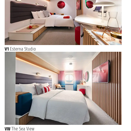
V1
Esterna Studio
VW
The Sea View