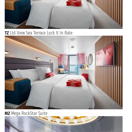
TZ
Ltd View Sea Terrace Lock It In Rate
MZ
Mega RockStar Suite