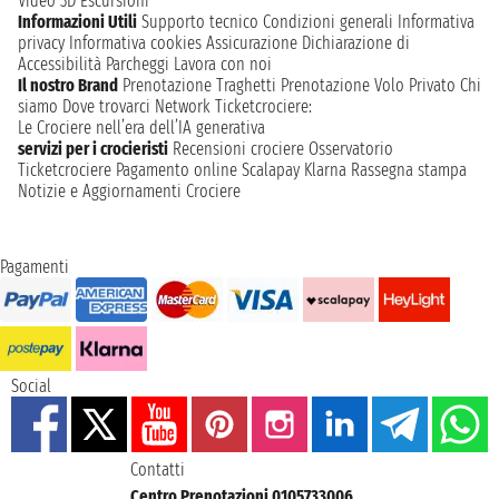
Video 3D
Escursioni
Informazioni Utili
Supporto tecnico
Condizioni generali
Informativa
privacy
Informativa cookies
Assicurazione
Dichiarazione di
Accessibilità
Parcheggi
Lavora con noi
Il nostro Brand
Prenotazione Traghetti
Prenotazione Volo Privato
Chi
siamo
Dove trovarci
Network
Ticketcrociere:
Le Crociere nell’era dell’IA generativa
servizi per i crocieristi
Recensioni crociere
Osservatorio
Ticketcrociere
Pagamento online
Scalapay
Klarna
Rassegna stampa
Notizie e Aggiornamenti Crociere
Pagamenti
Social
Contatti
Centro Prenotazioni 0105733006