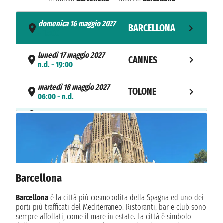
domenica 16 maggio 2027
BARCELLONA
- 15:00
lunedì 17 maggio 2027
CANNES
n.d. - 19:00
martedì 18 maggio 2027
TOLONE
06:00 - n.d.
NAVIGAZIONE
mercoledì 19 maggio 2027
giovedì 20 maggio 2027
VALENCIA
06:00 - n.d.
venerdì 21 maggio 2027
IBIZA
17:00 - n.d.
Barcellona
sabato 22 maggio 2027
Barcellona
é la città più cosmopolita della Spagna ed uno dei
IBIZA
n.d. - 15:00
porti più trafficati del Mediterraneo. Ristoranti, bar e club sono
sempre affollati, come il mare in estate. La città è simbolo