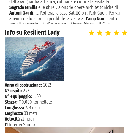
dell'avanguardia artistica, culinaria e culturale: visita la
domenica 23 maggio 2027
BARCELLONA
Sagrada Familia
e le altre visionarie opere architettoniche di
04:30
Antoni Gaudì
, la Pedrera, la casa Batlllò o il Park Guell. Per gli
amanti dello sport imperdibile la visita al
Camp Nou
mentre
per gli appassionati d'arte ecco il Museo Picasso, il Caixa
Forum, il MNAC o il museo di Mirò.
Info su Resilient Lady
Barcellona è la capitale della Catalogna, una regione con una
propria lingua un carattere ed una storia molto marcati. I
catalani sono una nazione e la loro storia è incisa nei loro
resti romani, chiese gotiche e palazzi modernisti. L'assalto ai
sensi si intensifica a Barcellona,nei ristoranti, bar e locali
chiassosi. In estate, le spiagge in città e al di fuori di essa
sono una calamita per gli amanti del sole.
Anno di costruzione:
2022
N° ospiti:
2.770
N° equipaggio:
1.160
Stazza:
110.000 tonnellate
Lunghezza
278 metri
Larghezza
38 metri
Velocità
22 nodi
I1
Interna Studio