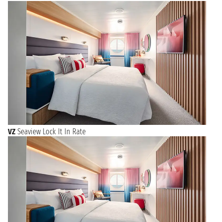
VZ
Seaview Lock It In Rate