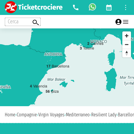
Cerca
2
Cannes
3
Tolone
1
7
Barcellona
4
Valencia
5
6
Ibiza
Home
›
Compagnie
›
Virgin Voyages
›
Mediterraneo
›
Resilient Lady
›
Barcello