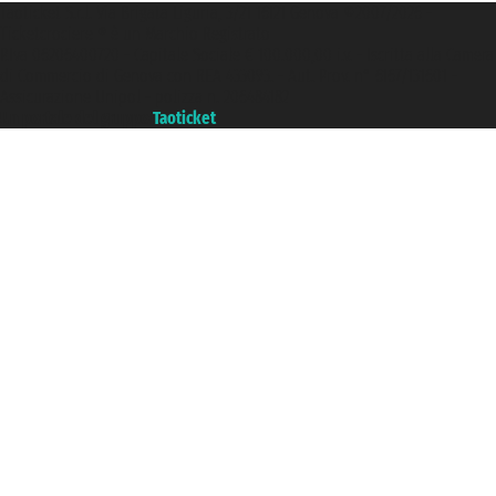
Taoticket S.r.l. Via Brigata Liguria, 3/21 16121 Genova ©2007/2026 -
Ticketcrociere ® è un Marchio Registrato
P.Iva 06206400720 - Capitale Sociale € 100.000,00 i.v. - Iscritta alla Camera
di Commercio di Genova con REA 433093. - Aut. Prov. n° 6167/131601 -
Assicurazione Unipol - polizza n. 206484182
Un portale del gruppo
Taoticket