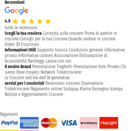
Recensioni
4.9
tutte le recensioni
Scegli la tua crociera
Curiosità sulle crociere
Prima di partire in
crociera
Consigli per la tua Crociera
Quando andare in crociera
Video 3D
Escursioni
Informazioni Utili
Supporto tecnico
Condizioni generali
Informativa
privacy
Informativa cookies
Assicurazione
Dichiarazione di
Accessibilità
Parcheggi
Lavora con noi
Il nostro Brand
Prenotazione Traghetti
Prenotazione Volo Privato
Chi
siamo
Dove trovarci
Network
Ticketcrociere:
Le Crociere nell’era dell’IA generativa
servizi per i crocieristi
Recensioni crociere
Osservatorio
Ticketcrociere
Pagamento online
Scalapay
Klarna
Rassegna stampa
Notizie e Aggiornamenti Crociere
Pagamenti