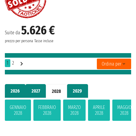
5.626 €
Suite da
prezzo per persona
Tasse incluse
1
2
Ordina per
2026
2027
2029
2028
GENNAIO
FEBBRAIO
MARZO
APRILE
MAGGIO
2028
2028
2028
2028
2028