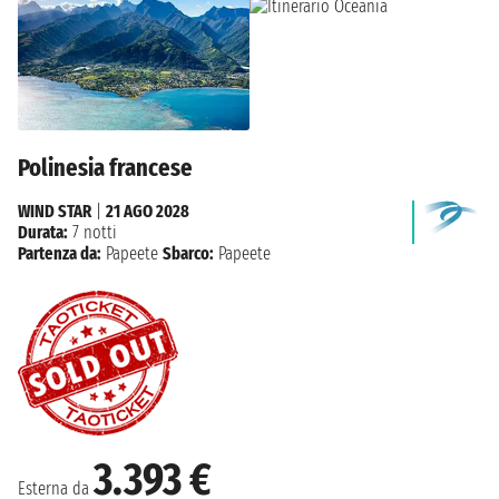
Polinesia francese
WIND STAR
|
21 AGO 2028
Durata:
7 notti
Partenza da:
Papeete
Sbarco:
Papeete
3.393 €
Esterna da