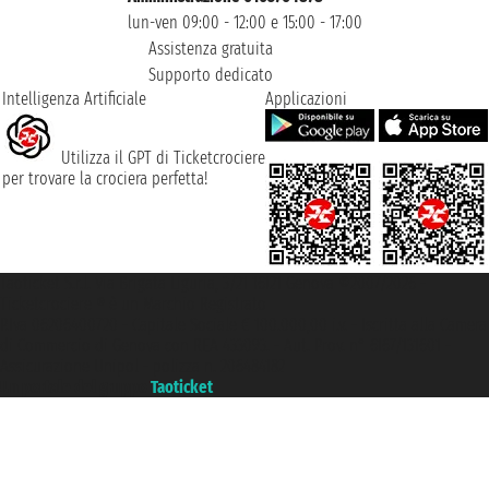
lun-ven 09:00 - 12:00 e 15:00 - 17:00
Assistenza gratuita
Supporto dedicato
Intelligenza Artificiale
Applicazioni
Utilizza il GPT di Ticketcrociere
per trovare la crociera perfetta!
Taoticket S.r.l. Via Brigata Liguria, 3/21 16121 Genova ©2007/2026 -
Ticketcrociere ® è un Marchio Registrato
P.Iva 06206400720 - Capitale Sociale € 100.000,00 i.v. - Iscritta alla Camera
di Commercio di Genova con REA 433093. - Aut. Prov. n° 6167/131601 -
Assicurazione Unipol - polizza n. 206484182
Un portale del gruppo
Taoticket