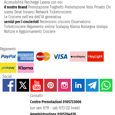
Accessibilità
Parcheggi
Lavora con noi
Il nostro Brand
Prenotazione Traghetti
Prenotazione Volo Privato
Chi
siamo
Dove trovarci
Network
Ticketcrociere:
Le Crociere nell’era dell’IA generativa
servizi per i crocieristi
Recensioni crociere
Osservatorio
Ticketcrociere
Pagamento online
Scalapay
Klarna
Rassegna stampa
Notizie e Aggiornamenti Crociere
Pagamenti
Social
Contatti
Centro Prenotazioni 0105733006
lun-ven 9/19 - sab 9/13 (32 linee)
Amministrazione 0105704878