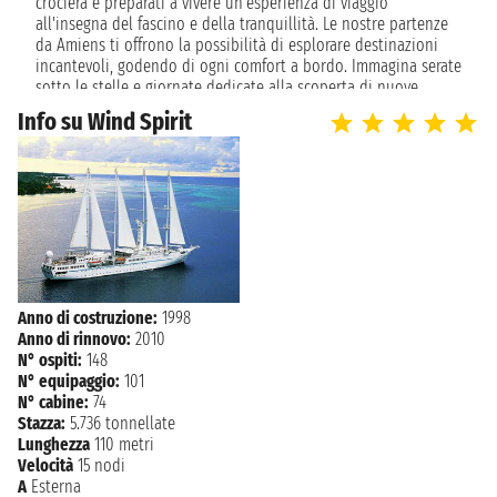
crociera e preparati a vivere un'esperienza di viaggio
all'insegna del fascino e della tranquillità. Le nostre partenze
da Amiens ti offrono la possibilità di esplorare destinazioni
mercoledì 25 novembre 2026
TERNATE
incantevoli, godendo di ogni comfort a bordo. Immagina serate
08:00 - 22:00
sotto le stelle e giornate dedicate alla scoperta di nuove
culture, tutto con la comodità di una partenza organizzata e
SANTA CRUZ DE
Info su Wind Spirit
giovedì 26 novembre 2026
senza stress. Concediti il lusso di un viaggio dove ogni
07:00 - 14:30
LA PALMA
momento è un piacere, iniziando la tua avventura da Amiens.
venerdì 27 novembre 2026
AMIENS
07:00 23:59
Anno di costruzione:
1998
Anno di rinnovo:
2010
N° ospiti:
148
N° equipaggio:
101
N° cabine:
74
Stazza:
5.736 tonnellate
Lunghezza
110 metri
Velocità
15 nodi
A
Esterna