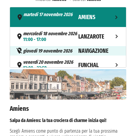
martedì 17 novembre 2026
AMIENS
- 16:00
mercoledì 18 novembre 2026
LANZAROTE
11:00 - 17:00
NAVIGAZIONE
giovedì 19 novembre 2026
venerdì 20 novembre 2026
FUNCHAL
13:00 - 23:59
sabato 21 novembre 2026
FUNCHAL
n.d. - 22:00
domenica 22 novembre 2026
FUNCHAL
08:00 - 17:00
Amiens
NAVIGAZIONE
lunedì 23 novembre 2026
Salpa da Amiens: la tua crociera di charme inizia qui!
martedì 24 novembre 2026
Scegli Amiens come punto di partenza per la tua prossima
BOUCHEMAINE
08:00 - 22:00