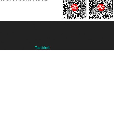
Taoticket S.r.l. Via Brigata Liguria, 3/21 16121 Genova ©2007/2026 -
Ticketcrociere ® è un Marchio Registrato
P.Iva 06206400720 - Capitale Sociale € 100.000,00 i.v. - Iscritta alla Camera
di Commercio di Genova con REA 433093. - Aut. Prov. n° 6167/131601 -
Assicurazione Unipol - polizza n. 206484182
Un portale del gruppo
Taoticket