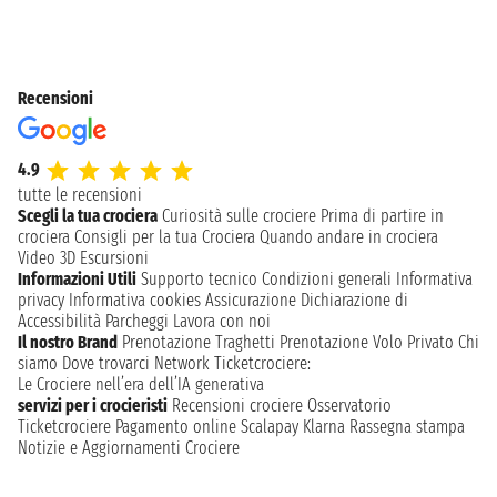
Recensioni
4.9
tutte le recensioni
Scegli la tua crociera
Curiosità sulle crociere
Prima di partire in
crociera
Consigli per la tua Crociera
Quando andare in crociera
Video 3D
Escursioni
Informazioni Utili
Supporto tecnico
Condizioni generali
Informativa
privacy
Informativa cookies
Assicurazione
Dichiarazione di
Accessibilità
Parcheggi
Lavora con noi
Il nostro Brand
Prenotazione Traghetti
Prenotazione Volo Privato
Chi
siamo
Dove trovarci
Network
Ticketcrociere:
Le Crociere nell’era dell’IA generativa
servizi per i crocieristi
Recensioni crociere
Osservatorio
Ticketcrociere
Pagamento online
Scalapay
Klarna
Rassegna stampa
Notizie e Aggiornamenti Crociere