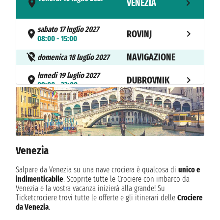
VENEZIA
- 17:00
sabato 17 luglio 2027
ROVINJ
08:00 - 15:00
NAVIGAZIONE
domenica 18 luglio 2027
lunedì 19 luglio 2027
DUBROVNIK
09:00 - 22:00
martedì 20 luglio 2027
KOTOR
08:00 - 15:00
NAVIGAZIONE
mercoledì 21 luglio 2027
Venezia
giovedì 22 luglio 2027
MESSINA
08:00 - 14:00
Salpare da Venezia su una nave crociera è qualcosa di
unico e
indimenticabile
. Scoprite tutte le Crociere con imbarco da
venerdì 23 luglio 2027
SORRENTO
Venezia e la vostra vacanza inizierà alla grande! Su
10:00 - 23:59
Ticketcrociere trovi tutte le offerte e gli itinerari delle
Crociere
da Venezia
.
sabato 24 luglio 2027