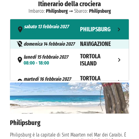
Itinerario della crociera
Imbarco:
Philipsburg
➞ Sbarco:
Philipsburg
sabato 13 febbraio 2027
PHILIPSBURG
- 19:00
NAVIGAZIONE
domenica 14 febbraio 2027
TORTOLA
lunedì 15 febbraio 2027
08:00 - 18:00
ISLAND
TORTOLA
martedì 16 febbraio 2027
08:00 - 18:00
ISLAND
martedì 16 febbraio 2027
JOST VAN DYKE
19:00 - 23:59
mercoledì 17 febbraio 2027
Philipsburg
JOST VAN DYKE
n.d. - 22:00
Philipsburg è la capitale di Sint Maarten nel Mar dei Caraibi. È