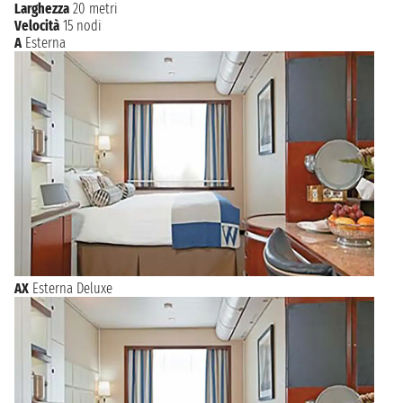
BASSETERRE
Larghezza
20 metri
08:00 - 22:00
Velocità
15 nodi
A
Esterna
venerdì 26 febbraio 2027
GUSTAVIA
08:00 - 22:00
sabato 27 febbraio 2027
PHILIPSBURG
06:00 23:59
AX
Esterna Deluxe