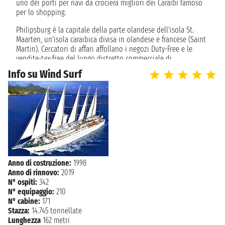
giovedì 18 febbraio 2027
uno dei porti per navi da crociera migliori dei Caraibi famoso
VIRGIN GORDA
08:00 - 17:00
per lo shopping.
Philipsburg è la capitale della parte olandese dell'isola St.
venerdì 19 febbraio 2027
GUSTAVIA
Maarten, un'isola caraibica divisa in olandese e francese (Saint
08:00 - 22:00
Martin). Cercatori di affari affollano i negozi Duty-Free e le
vendite-tax-free del lungo distretto commerciale di
sabato 20 febbraio 2027
Philipsburg. I visitatori possono godere anche di gallerie d'arte
PHILIPSBURG
Info su Wind Surf
06:00 - 19:00
nella città, fortezze storiche, casinò e zoo, così come Great Bay
Beach e la passeggiata.
domenica 21 febbraio 2027
CHARLESTOWN
08:00 - 17:00
lunedì 22 febbraio 2027
ROSEAU
08:00 - 16:00
martedì 23 febbraio 2027
Anno di costruzione:
1998
MAYREAU
08:00 - 17:00
Anno di rinnovo:
2019
N° ospiti:
342
N° equipaggio:
210
mercoledì 24 febbraio 2027
LES SAINTES
N° cabine:
171
12:00 - 18:00
Stazza:
14.745 tonnellate
Lunghezza
162 metri
giovedì 25 febbraio 2027