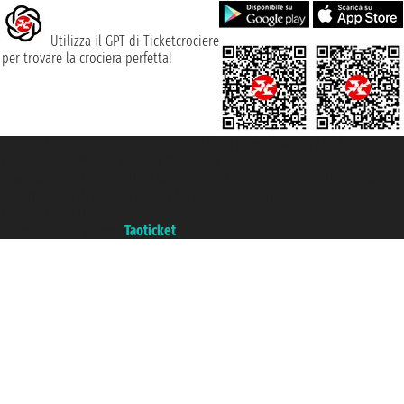
Utilizza il GPT di Ticketcrociere
per trovare la crociera perfetta!
Taoticket S.r.l. Via Brigata Liguria, 3/21 16121 Genova ©2007/2026 -
Ticketcrociere ® è un Marchio Registrato
P.Iva 06206400720 - Capitale Sociale € 100.000,00 i.v. - Iscritta alla Camera
di Commercio di Genova con REA 433093. - Aut. Prov. n° 6167/131601 -
Assicurazione Unipol - polizza n. 206484182
Un portale del gruppo
Taoticket