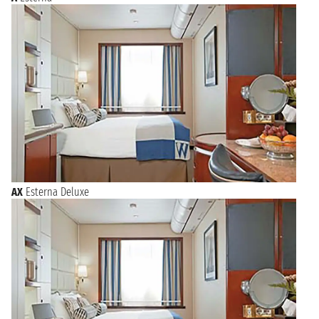
venerdì 1 gennaio 2027
BASSETERRE
08:00 - 22:00
sabato 2 gennaio 2027
PHILIPSBURG
06:00 23:59
AX
Esterna Deluxe