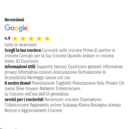
Recensioni
4.9
tutte le recensioni
Scegli la tua crociera
Curiosità sulle crociere
Prima di partire in
crociera
Consigli per la tua Crociera
Quando andare in crociera
Video 3D
Escursioni
Informazioni Utili
Supporto tecnico
Condizioni generali
Informativa
privacy
Informativa cookies
Assicurazione
Dichiarazione di
Accessibilità
Parcheggi
Lavora con noi
Il nostro Brand
Prenotazione Traghetti
Prenotazione Volo Privato
Chi
siamo
Dove trovarci
Network
Ticketcrociere:
Le Crociere nell’era dell’IA generativa
servizi per i crocieristi
Recensioni crociere
Osservatorio
Ticketcrociere
Pagamento online
Scalapay
Klarna
Rassegna stampa
Notizie e Aggiornamenti Crociere