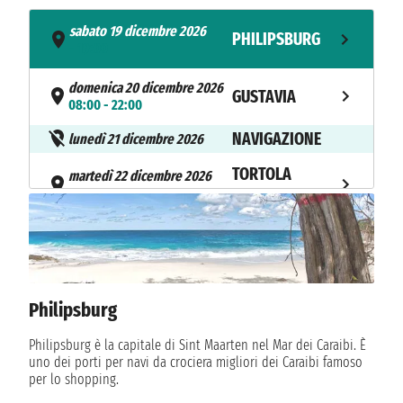
sabato 19 dicembre 2026
PHILIPSBURG
- 19:00
domenica 20 dicembre 2026
GUSTAVIA
08:00 - 22:00
NAVIGAZIONE
lunedì 21 dicembre 2026
TORTOLA
martedì 22 dicembre 2026
08:00 - 18:00
ISLAND
TORTOLA
mercoledì 23 dicembre 2026
08:00 - 18:00
ISLAND
mercoledì 23 dicembre 2026
Philipsburg
JOST VAN DYKE
19:00 - 23:59
Philipsburg è la capitale di Sint Maarten nel Mar dei Caraibi. È
giovedì 24 dicembre 2026
uno dei porti per navi da crociera migliori dei Caraibi famoso
JOST VAN DYKE
n.d. - 22:00
per lo shopping.