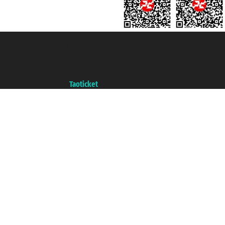
Taoticket S.r.l. Via Brigata Liguria, 3/21 16121 Genova ©2007/2026 -
Ticketcrociere ® è un Marchio Registrato
P.Iva 06206400720 - Capitale Sociale € 100.000,00 i.v. - Iscritta alla Camera
di Commercio di Genova con REA 433093. - Aut. Prov. n° 6167/131601 -
Assicurazione Unipol - polizza n. 206484182
Un portale del gruppo
Taoticket