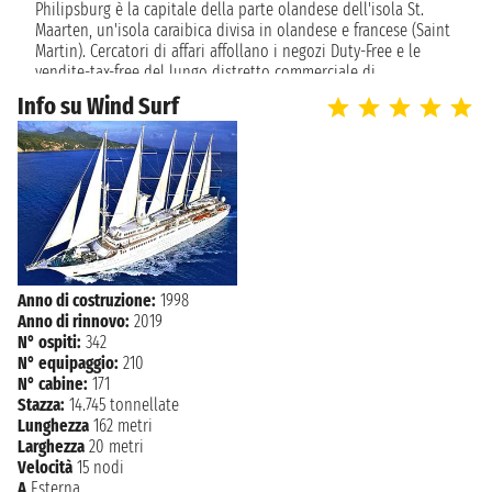
Philipsburg è la capitale della parte olandese dell'isola St.
venerdì 25 dicembre 2026
VIRGIN GORDA
Maarten, un'isola caraibica divisa in olandese e francese (Saint
08:00 - 17:00
Martin). Cercatori di affari affollano i negozi Duty-Free e le
vendite-tax-free del lungo distretto commerciale di
sabato 26 dicembre 2026
Philipsburg. I visitatori possono godere anche di gallerie d'arte
PHILIPSBURG
Info su Wind Surf
06:00 - 19:00
nella città, fortezze storiche, casinò e zoo, così come Great Bay
Beach e la passeggiata.
domenica 27 dicembre 2026
GUSTAVIA
08:00 - 22:00
lunedì 28 dicembre 2026
CHARLESTOWN
08:00 - 17:00
martedì 29 dicembre 2026
Anno di costruzione:
1998
ROSEAU
08:00 - 16:00
Anno di rinnovo:
2019
N° ospiti:
342
N° equipaggio:
210
mercoledì 30 dicembre 2026
MAYREAU
N° cabine:
171
08:00 - 17:00
Stazza:
14.745 tonnellate
Lunghezza
162 metri
giovedì 31 dicembre 2026
LES SAINTES
Larghezza
20 metri
12:00 - 18:00
Velocità
15 nodi
A
Esterna