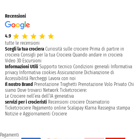
Recensioni
4.9
tutte le recensioni
Scegli la tua crociera
Curiosità sulle crociere
Prima di partire in
crociera
Consigli per la tua Crociera
Quando andare in crociera
Video 3D
Escursioni
Informazioni Utili
Supporto tecnico
Condizioni generali
Informativa
privacy
Informativa cookies
Assicurazione
Dichiarazione di
Accessibilità
Parcheggi
Lavora con noi
Il nostro Brand
Prenotazione Traghetti
Prenotazione Volo Privato
Chi
siamo
Dove trovarci
Network
Ticketcrociere:
Le Crociere nell’era dell’IA generativa
servizi per i crocieristi
Recensioni crociere
Osservatorio
Ticketcrociere
Pagamento online
Scalapay
Klarna
Rassegna stampa
Notizie e Aggiornamenti Crociere
Pagamenti