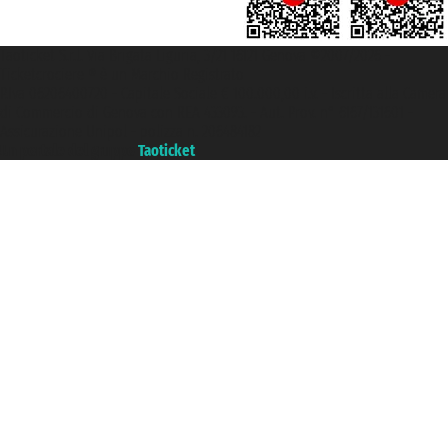
Taoticket S.r.l. Via Brigata Liguria, 3/21 16121 Genova ©2007/2026 -
Ticketcrociere ® è un Marchio Registrato
P.Iva 06206400720 - Capitale Sociale € 100.000,00 i.v. - Iscritta alla Camera
di Commercio di Genova con REA 433093. - Aut. Prov. n° 6167/131601 -
Assicurazione Unipol - polizza n. 206484182
Un portale del gruppo
Taoticket