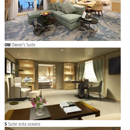
OW
Owner's Suite
S
Suite vista oceano