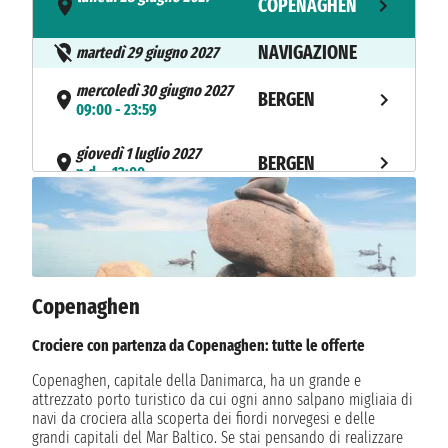
COPENAGHEN
- 17:00
NAVIGAZIONE
martedì 29 giugno 2027
mercoledì 30 giugno 2027
BERGEN
09:00 - 23:59
giovedì 1 luglio 2027
BERGEN
n.d. - 12:00
venerdì 2 luglio 2027
GEIRANGER
08:00 - 12:00
venerdì 2 luglio 2027
HELLESYLT
15:00 - 18:00
Copenaghen
sabato 3 luglio 2027
Crociere con partenza da Copenaghen: tutte le offerte
ALESUND
07:00 - 15:00
Copenaghen, capitale della Danimarca, ha un grande e
attrezzato porto turistico da cui ogni anno salpano migliaia di
domenica 4 luglio 2027
LERWICK
navi da crociera alla scoperta dei fiordi norvegesi e delle
13:00 - 21:00
grandi capitali del Mar Baltico. Se stai pensando di realizzare