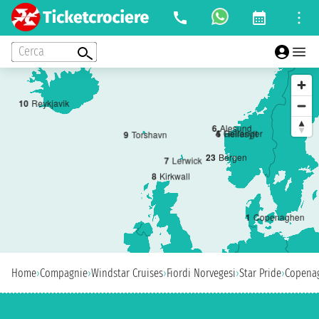
Cerca
10
Reykjavik
6
Alesund
4
Geiranger
5
Hellesylt
9
Torshavn
2
3
Bergen
7
Lerwick
8
Kirkwall
1
Copenaghen
Home
›
Compagnie
›
Windstar Cruises
›
Fiordi Norvegesi
›
Star Pride
›
Copena