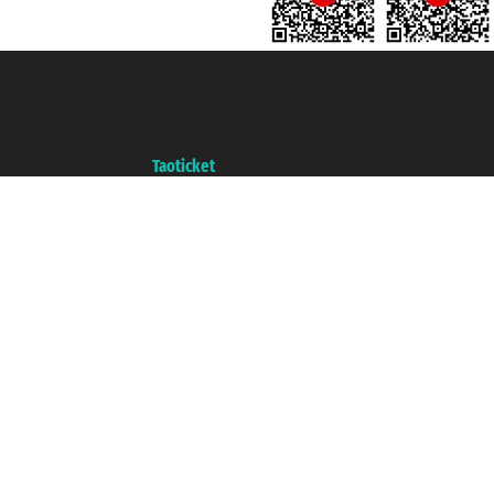
Taoticket S.r.l. Via Brigata Liguria, 3/21 16121 Genova ©2007/2026 -
Ticketcrociere ® è un Marchio Registrato
P.Iva 06206400720 - Capitale Sociale € 100.000,00 i.v. - Iscritta alla Camera
di Commercio di Genova con REA 433093. - Aut. Prov. n° 6167/131601 -
Assicurazione Unipol - polizza n. 206484182
Un portale del gruppo
Taoticket