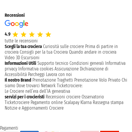
Recensioni
4.9
tutte le recensioni
Scegli la tua crociera
Curiosità sulle crociere
Prima di partire in
crociera
Consigli per la tua Crociera
Quando andare in crociera
Video 3D
Escursioni
Informazioni Utili
Supporto tecnico
Condizioni generali
Informativa
privacy
Informativa cookies
Assicurazione
Dichiarazione di
Accessibilità
Parcheggi
Lavora con noi
Il nostro Brand
Prenotazione Traghetti
Prenotazione Volo Privato
Chi
siamo
Dove trovarci
Network
Ticketcrociere:
Le Crociere nell’era dell’IA generativa
servizi per i crocieristi
Recensioni crociere
Osservatorio
Ticketcrociere
Pagamento online
Scalapay
Klarna
Rassegna stampa
Notizie e Aggiornamenti Crociere
Pagamenti