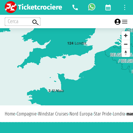
Cerca
1
2
4
Londra
3
St Malo
Home
›
Compagnie
›
Windstar Cruises
›
Nord Europa
›
Star Pride
›
Londra
›
mar