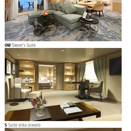
OW
Owner's Suite
S
Suite vista oceano