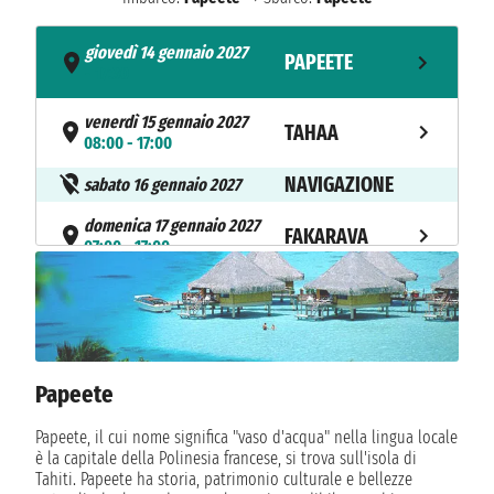
giovedì 14 gennaio 2027
PAPEETE
- 17:30
venerdì 15 gennaio 2027
TAHAA
08:00 - 17:00
NAVIGAZIONE
sabato 16 gennaio 2027
domenica 17 gennaio 2027
FAKARAVA
07:00 - 17:00
lunedì 18 gennaio 2027
RANGIROA
08:00 - 15:00
martedì 19 gennaio 2027
BORA BORA
13:00 - 23:59
Papeete
mercoledì 20 gennaio 2027
Papeete, il cui nome significa "vaso d'acqua" nella lingua locale
BORA BORA
n.d. - 17:00
è la capitale della Polinesia francese, si trova sull'isola di
Tahiti. Papeete ha storia, patrimonio culturale e bellezze