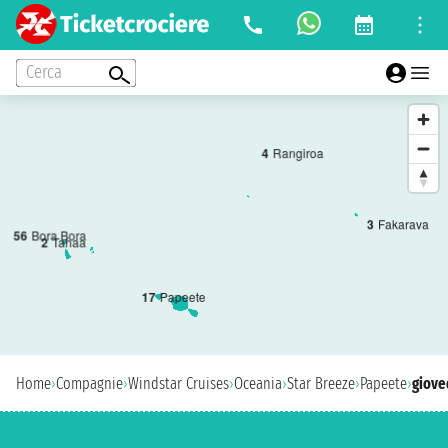
Cerca
4
Rangiroa
3
Fakarava
5
6
Bora Bora
2
Tahaa
1
7
Papeete
Home
›
Compagnie
›
Windstar Cruises
›
Oceania
›
Star Breeze
›
Papeete
›
giove