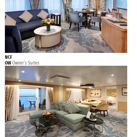
NCF
OW
Owner’s Suites