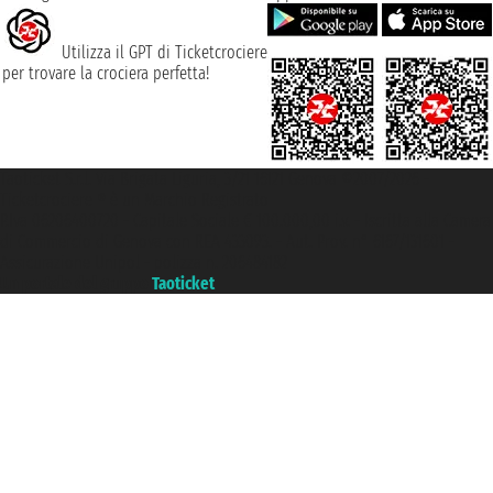
Utilizza il GPT di Ticketcrociere
per trovare la crociera perfetta!
Taoticket S.r.l. Via Brigata Liguria, 3/21 16121 Genova ©2007/2026 -
Ticketcrociere ® è un Marchio Registrato
P.Iva 06206400720 - Capitale Sociale € 100.000,00 i.v. - Iscritta alla Camera
di Commercio di Genova con REA 433093. - Aut. Prov. n° 6167/131601 -
Assicurazione Unipol - polizza n. 206484182
Un portale del gruppo
Taoticket