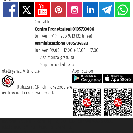
Contatti
Centro Prenotazioni 0105733006
lun-ven 9/19 - sab 9/13 (32 linee)
Amministrazione 0105704878
lun-ven 09:00 - 12:00 e 15:00 - 17:00
Assistenza gratuita
Supporto dedicato
Intelligenza Artificiale
Applicazioni
Utilizza il GPT di Ticketcrociere
per trovare la crociera perfetta!
Taoticket S.r.l. Via Brigata Liguria, 3/21 16121 Genova ©2007/2026 -
Ticketcrociere ® è un Marchio Registrato
P.Iva 06206400720 - Capitale Sociale € 100.000,00 i.v. - Iscritta alla Camera