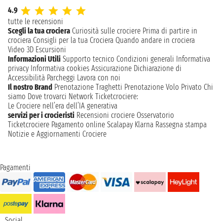
4.9
tutte le recensioni
Scegli la tua crociera
Curiosità sulle crociere
Prima di partire in
crociera
Consigli per la tua Crociera
Quando andare in crociera
Video 3D
Escursioni
Informazioni Utili
Supporto tecnico
Condizioni generali
Informativa
privacy
Informativa cookies
Assicurazione
Dichiarazione di
Accessibilità
Parcheggi
Lavora con noi
Il nostro Brand
Prenotazione Traghetti
Prenotazione Volo Privato
Chi
siamo
Dove trovarci
Network
Ticketcrociere:
Le Crociere nell’era dell’IA generativa
servizi per i crocieristi
Recensioni crociere
Osservatorio
Ticketcrociere
Pagamento online
Scalapay
Klarna
Rassegna stampa
Notizie e Aggiornamenti Crociere
Pagamenti
Social