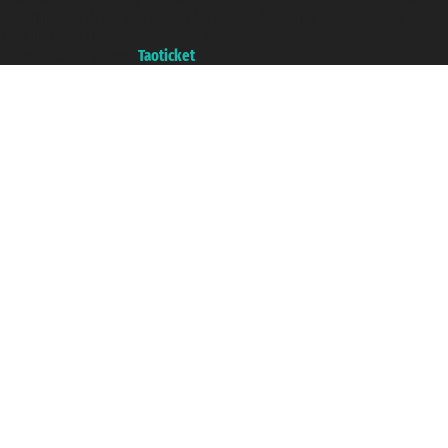
di Commercio di Genova con REA 433093. - Aut. Prov. n° 6167/131601 -
Assicurazione Unipol - polizza n. 206484182
Un portale del gruppo
Taoticket