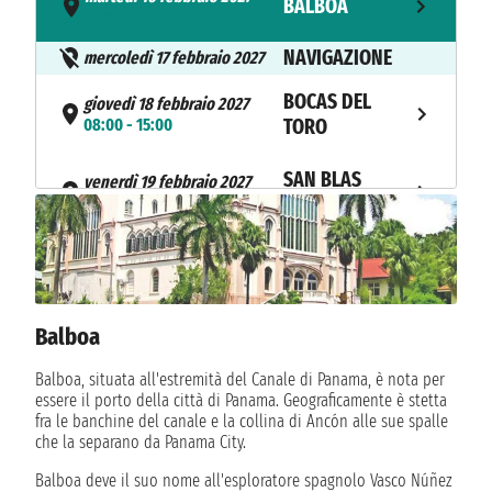
BALBOA
- 17:00
NAVIGAZIONE
mercoledì 17 febbraio 2027
BOCAS DEL
giovedì 18 febbraio 2027
08:00 - 15:00
TORO
SAN BLAS
venerdì 19 febbraio 2027
10:00 - 18:00
ISLAND
sabato 20 febbraio 2027
CARTAGENA
12:00 - 22:00
NAVIGAZIONE
domenica 21 febbraio 2027
Balboa
lunedì 22 febbraio 2027
ORANJESTAD
Balboa, situata all'estremità del Canale di Panama, è nota per
08:00 23:59
essere il porto della città di Panama. Geograficamente è stetta
fra le banchine del canale e la collina di Ancón alle sue spalle
che la separano da Panama City.
Balboa deve il suo nome all'esploratore spagnolo Vasco Núñez