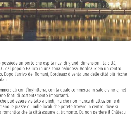
e possiede un porto che ospita navi di grandi dimensioni. La città,
 a.C. dal popolo Gallico in una zona paludosa. Bordeaux era un centro
o. Dopo l’arrivo dei Romani, Bordeaux diventa una delle città più ricche
dali.
ommerciali con l’Inghilterra, con la quale commercia in sale e vino e, nel
tano fonti di sostentamento importanti.
che può essere visitato a piedi, ma che non manca di attrazioni e di
nimano le piazze e i mille locali che potete trovare in centro, dove si
 romantica che la città assume al tramonto. Da non perdere il Château
 circondato da un fossato e da un giardino in stile inglese. Il castello fu
 vedere la biblioteca, la camera da letto rimaste intatte dal XIX secolo.
lo, i lavori di costruzione e poi di ristrutturazione si sono protratti fino al