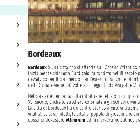
Bordeaux
Bordeaux
è una città che si affaccia sull’Oceano Atlantico 
inizialmente chiamata Burdigala, fu fondata nel III secolo
nevralgico per il commercio con l’estero di stagno e piomb
della Gallia e viene più volte saccheggiata da Visigoti e Van
Nel corso del tempo la città intrattiene relazioni di tipo c
XVI secolo, anche lo zucchero coloniale e gli schiavi diven
La città di Bordeaux ha un centro storico a misura d’uomo 
vitalità. La sera, infatti, la città si popola di giovani che a
possono degustare
ottimi vini
ed immergersi nell’atmosfera
de la Brède, castello in stile gotico risalente al XIV secolo,
dimora del filosofo Montesquieu, di cui i visitatori possono
Visita la bellissima
chiesa di Saint Eloi
: fondata nel XII seco