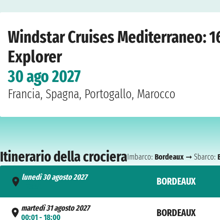
Home
›
Compagnie
›
Windstar Cruises
›
Mediterraneo
›
Star Explorer
›
Bordea
Windstar Cruises Mediterraneo: 16
Explorer
30 ago 2027
Francia, Spagna, Portogallo, Marocco
Itinerario della crociera
Imbarco:
Bordeaux
➞ Sbarco:
lunedì 30 agosto 2027
BORDEAUX
- 23:59
martedì 31 agosto 2027
BORDEAUX
00:01 - 18:00