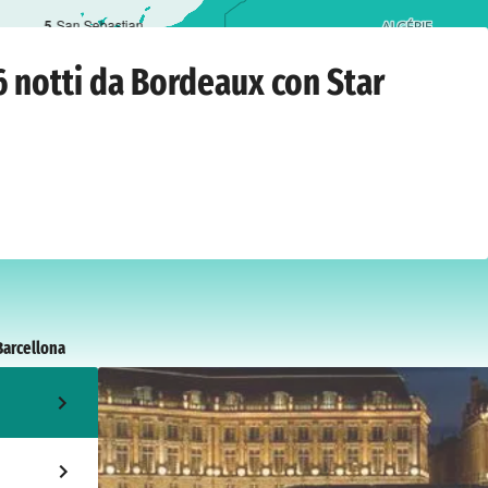
5
San Sebastian
ux
›
lunedì 30 agosto 2027
 notti da Bordeaux con Star
Barcellona