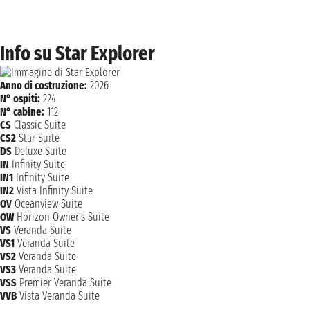
lunedì 6 settembre 2027
LEIXOES
08:00 - 14:00
martedì 7 settembre 2027
Info su Star Explorer
LISBONA
08:00 - 23:59
Anno di costruzione:
2026
mercoledì 8 settembre 2027
LISBONA
N° ospiti:
224
00:01 - 11:00
N° cabine:
112
CS
Classic Suite
NAVIGAZIONE
giovedì 9 settembre 2027
CS2
Star Suite
DS
Deluxe Suite
giovedì 9 settembre 2027
CADICE
IN
Infinity Suite
18:00 - 23:59
IN1
Infinity Suite
IN2
Vista Infinity Suite
venerdì 10 settembre 2027
OV
Oceanview Suite
CADICE
n.d. - 16:30
OW
Horizon Owner’s Suite
VS
Veranda Suite
VS1
Veranda Suite
sabato 11 settembre 2027
TANGERI
VS2
Veranda Suite
07:00 - 21:00
VS3
Veranda Suite
VSS
Premier Veranda Suite
domenica 12 settembre 2027
MARBELLA
VVB
Vista Veranda Suite
08:00 - 16:00