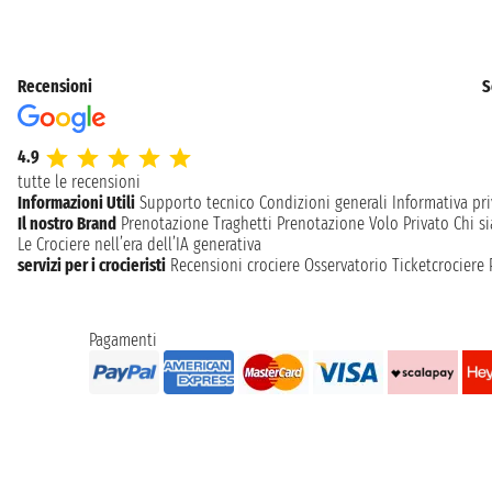
lunedì 13 settembre 2027
CARTAGENA
12:00 - 18:00
Recensioni
S
martedì 14 settembre 2027
VALENCIA
09:30 - 18:00
4.9
mercoledì 15 settembre 2027
tutte le recensioni
BARCELLONA
07:00 23:59
Informazioni Utili
Supporto tecnico
Condizioni generali
Informativa pri
Il nostro Brand
Prenotazione Traghetti
Prenotazione Volo Privato
Chi s
Le Crociere nell’era dell’IA generativa
servizi per i crocieristi
Recensioni crociere
Osservatorio Ticketcrociere
Pagamenti