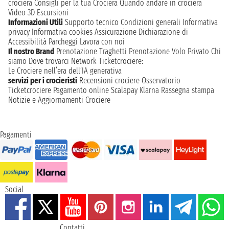
crociera
Consigli per la tua Crociera
Quando andare in crociera
Video 3D
Escursioni
Informazioni Utili
Supporto tecnico
Condizioni generali
Informativa
privacy
Informativa cookies
Assicurazione
Dichiarazione di
Accessibilità
Parcheggi
Lavora con noi
Il nostro Brand
Prenotazione Traghetti
Prenotazione Volo Privato
Chi
siamo
Dove trovarci
Network
Ticketcrociere:
Le Crociere nell’era dell’IA generativa
servizi per i crocieristi
Recensioni crociere
Osservatorio
Ticketcrociere
Pagamento online
Scalapay
Klarna
Rassegna stampa
Notizie e Aggiornamenti Crociere
Pagamenti
Social
Contatti