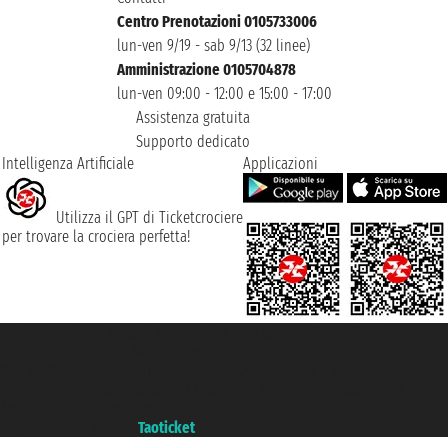
Centro Prenotazioni 0105733006
lun-ven 9/19 - sab 9/13 (32 linee)
Amministrazione 0105704878
lun-ven 09:00 - 12:00 e 15:00 - 17:00
Assistenza gratuita
Supporto dedicato
Intelligenza Artificiale
Applicazioni
Utilizza il GPT di Ticketcrociere
per trovare la crociera perfetta!
Taoticket S.r.l. Via Brigata Liguria, 3/21 16121 Genova ©2007/2026 -
Ticketcrociere ® è un Marchio Registrato
P.Iva 06206400720 - Capitale Sociale € 100.000,00 i.v. - Iscritta alla Camera
di Commercio di Genova con REA 433093. - Aut. Prov. n° 6167/131601 -
Assicurazione Unipol - polizza n. 206484182
Un portale del gruppo
Taoticket