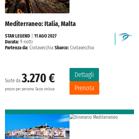
Mediterraneo: Italia, Malta
STAR LEGEND
|
11 AGO 2027
Durata:
9 notti
Partenza da:
Civitavecchia
Sbarco:
Civitavecchia
Dettagli
3.270 €
Suite da
Prenota
prezzo per persona
Tasse incluse