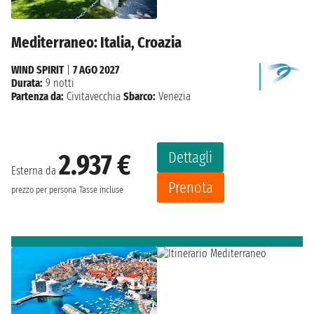
Mediterraneo: Italia, Croazia
WIND SPIRIT
|
7 AGO 2027
Durata:
9 notti
Partenza da:
Civitavecchia
Sbarco:
Venezia
Dettagli
2.937 €
Esterna da
Prenota
prezzo per persona
Tasse incluse