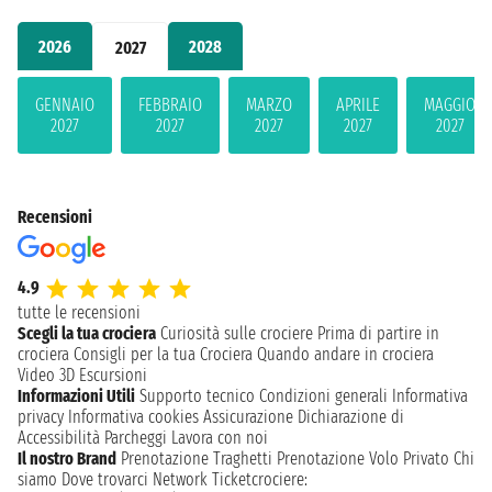
2026
2028
2027
GENNAIO
FEBBRAIO
MARZO
APRILE
MAGGIO
2027
2027
2027
2027
2027
Recensioni
4.9
tutte le recensioni
Scegli la tua crociera
Curiosità sulle crociere
Prima di partire in
crociera
Consigli per la tua Crociera
Quando andare in crociera
Video 3D
Escursioni
Informazioni Utili
Supporto tecnico
Condizioni generali
Informativa
privacy
Informativa cookies
Assicurazione
Dichiarazione di
Accessibilità
Parcheggi
Lavora con noi
Il nostro Brand
Prenotazione Traghetti
Prenotazione Volo Privato
Chi
siamo
Dove trovarci
Network
Ticketcrociere: