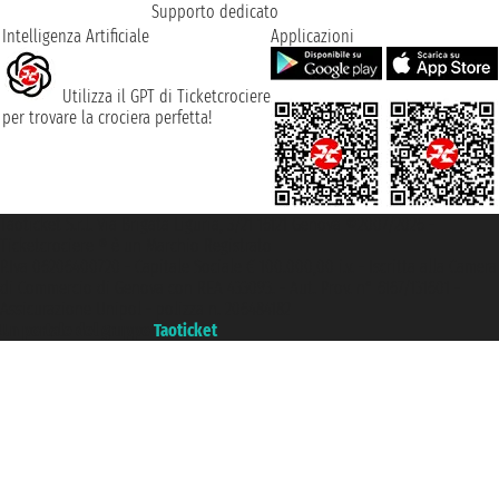
Supporto dedicato
Intelligenza Artificiale
Applicazioni
Utilizza il GPT di Ticketcrociere
per trovare la crociera perfetta!
Taoticket S.r.l. Via Brigata Liguria, 3/21 16121 Genova ©2007/2026 -
Ticketcrociere ® è un Marchio Registrato
P.Iva 06206400720 - Capitale Sociale € 100.000,00 i.v. - Iscritta alla Camera
di Commercio di Genova con REA 433093. - Aut. Prov. n° 6167/131601 -
Assicurazione Unipol - polizza n. 206484182
Un portale del gruppo
Taoticket