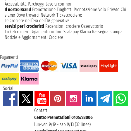
Accessibilità
Parcheggi
Lavora con noi
Il nostro Brand
Prenotazione Traghetti
Prenotazione Volo Privato
Chi
siamo
Dove trovarci
Network
Ticketcrociere:
Le Crociere nell’era dell’IA generativa
servizi per i crocieristi
Recensioni crociere
Osservatorio
Ticketcrociere
Pagamento online
Scalapay
Klarna
Rassegna stampa
Notizie e Aggiornamenti Crociere
Pagamenti
Social
Contatti
Centro Prenotazioni 0105733006
lun-ven 9/19 - sab 9/13 (32 linee)