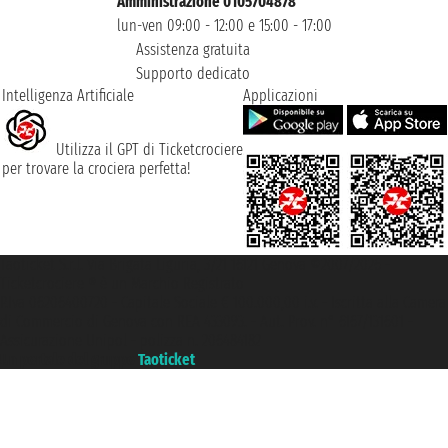
Amministrazione 0105704878
lun-ven 09:00 - 12:00 e 15:00 - 17:00
Assistenza gratuita
Supporto dedicato
Intelligenza Artificiale
Applicazioni
Utilizza il GPT di Ticketcrociere
per trovare la crociera perfetta!
Taoticket S.r.l. Via Brigata Liguria, 3/21 16121 Genova ©2007/2026 -
Ticketcrociere ® è un Marchio Registrato
P.Iva 06206400720 - Capitale Sociale € 100.000,00 i.v. - Iscritta alla Camera
di Commercio di Genova con REA 433093. - Aut. Prov. n° 6167/131601 -
Assicurazione Unipol - polizza n. 206484182
Un portale del gruppo
Taoticket