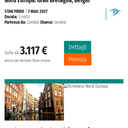
Nord Europa: Gran Bretagna, Belgio
STAR PRIDE
|
7 MAG 2027
Durata:
3 notti
Partenza da:
Londra
Sbarco:
Londra
Dettagli
3.117 €
Suite da
Prenota
prezzo per persona
Tasse incluse