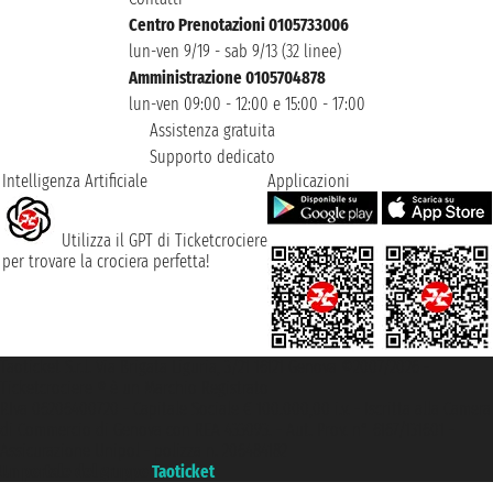
Centro Prenotazioni 0105733006
lun-ven 9/19 - sab 9/13 (32 linee)
Amministrazione 0105704878
lun-ven 09:00 - 12:00 e 15:00 - 17:00
Assistenza gratuita
Supporto dedicato
Intelligenza Artificiale
Applicazioni
Utilizza il GPT di Ticketcrociere
per trovare la crociera perfetta!
Taoticket S.r.l. Via Brigata Liguria, 3/21 16121 Genova ©2007/2026 -
Ticketcrociere ® è un Marchio Registrato
P.Iva 06206400720 - Capitale Sociale € 100.000,00 i.v. - Iscritta alla Camera
di Commercio di Genova con REA 433093. - Aut. Prov. n° 6167/131601 -
Assicurazione Unipol - polizza n. 206484182
Un portale del gruppo
Taoticket