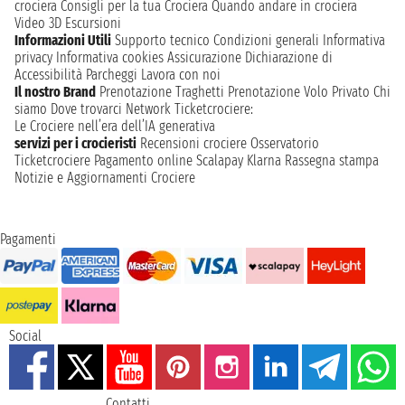
crociera
Consigli per la tua Crociera
Quando andare in crociera
Video 3D
Escursioni
Informazioni Utili
Supporto tecnico
Condizioni generali
Informativa
privacy
Informativa cookies
Assicurazione
Dichiarazione di
Accessibilità
Parcheggi
Lavora con noi
Il nostro Brand
Prenotazione Traghetti
Prenotazione Volo Privato
Chi
siamo
Dove trovarci
Network
Ticketcrociere:
Le Crociere nell’era dell’IA generativa
servizi per i crocieristi
Recensioni crociere
Osservatorio
Ticketcrociere
Pagamento online
Scalapay
Klarna
Rassegna stampa
Notizie e Aggiornamenti Crociere
Pagamenti
Social
Contatti