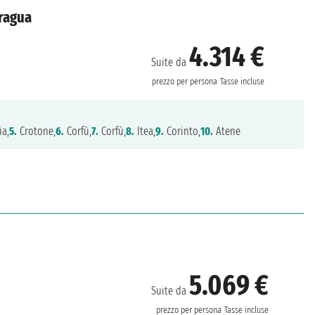
aragua
4.314 €
Suite da
prezzo per persona
Tasse incluse
ia,
5.
Crotone,
6.
Corfù,
7.
Corfù,
8.
Itea,
9.
Corinto,
10.
Atene
5.069 €
Suite da
prezzo per persona
Tasse incluse