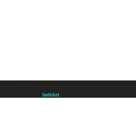
Taoticket S.r.l. Via Brigata Liguria, 3/21 16121 Genova ©2007/2026 - Ticketc
P.Iva 06206400720 - Capitale Sociale € 100.000,00 i.v. - Iscritta alla Came
Un portale del gruppo
Taoticket