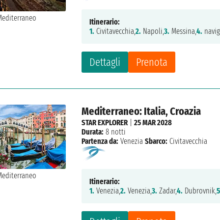
Itinerario:
1.
Civitavecchia,
2.
Napoli,
3.
Messina,
4.
navig
Dettagli
Prenota
Mediterraneo: Italia, Croazia
STAR EXPLORER
|
25 MAR 2028
Durata:
8 notti
Partenza da:
Venezia
Sbarco:
Civitavecchia
Itinerario:
1.
Venezia,
2.
Venezia,
3.
Zadar,
4.
Dubrovnik,
5