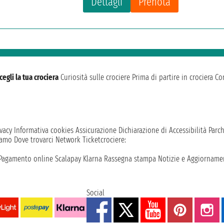
Dettagli
Prenota
cegli la tua crociera
Curiosità sulle crociere
Prima di partire in crociera
Con
vacy
Informativa cookies
Assicurazione
Dichiarazione di Accessibilità
Parc
iamo
Dove trovarci
Network
Ticketcrociere:
Pagamento online
Scalapay
Klarna
Rassegna stampa
Notizie e Aggiornamen
Social