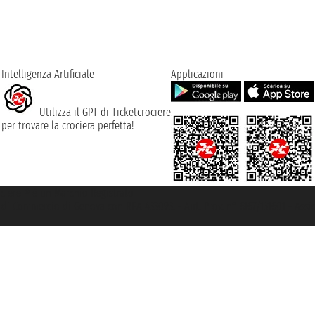
Intelligenza Artificiale
Applicazioni
Utilizza il GPT di Ticketcrociere
per trovare la crociera perfetta!
rociere ® è un Marchio Registrato
ra di Commercio di Genova con REA 433093. - Aut. Prov. n° 6167/131601 - Ass