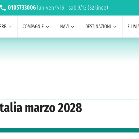
0105733006
lun-ven 9/19 - sab 9/13 (32 linee)
ERE
COMPAGNIE
NAVI
DESTINAZIONI
FLUVIA
Italia marzo 2028