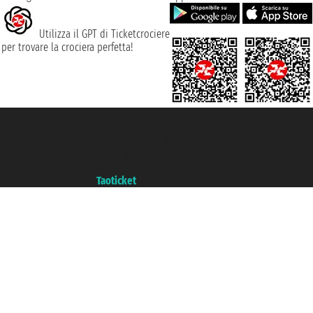
Utilizza il GPT di Ticketcrociere
per trovare la crociera perfetta!
Taoticket S.r.l. Via Brigata Liguria, 3/21 16121 Genova ©2007/2026 -
Ticketcrociere ® è un Marchio Registrato
P.Iva 06206400720 - Capitale Sociale € 100.000,00 i.v. - Iscritta alla Camera
di Commercio di Genova con REA 433093. - Aut. Prov. n° 6167/131601 -
Assicurazione Unipol - polizza n. 206484182
Un portale del gruppo
Taoticket