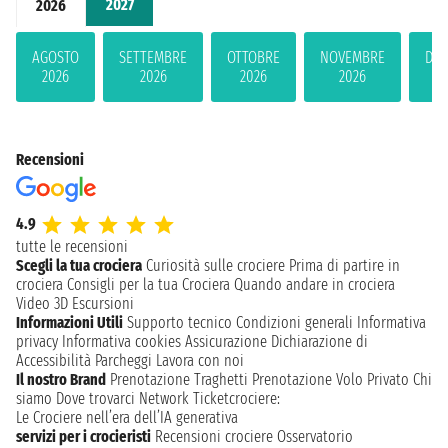
2027
2026
AGOSTO
SETTEMBRE
OTTOBRE
NOVEMBRE
DIC
2026
2026
2026
2026
2
Recensioni
4.9
tutte le recensioni
Scegli la tua crociera
Curiosità sulle crociere
Prima di partire in
crociera
Consigli per la tua Crociera
Quando andare in crociera
Video 3D
Escursioni
Informazioni Utili
Supporto tecnico
Condizioni generali
Informativa
privacy
Informativa cookies
Assicurazione
Dichiarazione di
Accessibilità
Parcheggi
Lavora con noi
Il nostro Brand
Prenotazione Traghetti
Prenotazione Volo Privato
Chi
siamo
Dove trovarci
Network
Ticketcrociere:
Le Crociere nell’era dell’IA generativa
servizi per i crocieristi
Recensioni crociere
Osservatorio