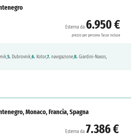
ontenegro
6.950 €
Esterna da
prezzo per persona
Tasse incluse
nik,
5.
Dubrovnik,
6.
Kotor,
7.
navigazione,
8.
Giardini-Naxos,
ontenegro, Monaco, Francia, Spagna
7.386 €
Esterna da