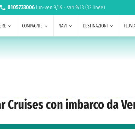
0105733006
lun-ven 9/19 - sab 9/13 (32 linee)
ERE
COMPAGNIE
NAVI
DESTINAZIONI
FLUVIA
ar Cruises con imbarco da Ve