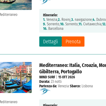
Itinerario:
1.
Venezia,
2.
Rovinj,
3.
navigazione,
4.
Dubrov
9.
Sorrento,
10.
Sorrento,
11.
Civitavecchia,
12
16.
Barcellona
Dettagli
Prenota
Mediterraneo: Italia, Croazia, M
Gibilterra, Portogallo
WIND SURF
|
15 OTT 2026
Durata:
23 notti
Partenza da:
Venezia
Sbarco:
Lisbona
Itinerario: