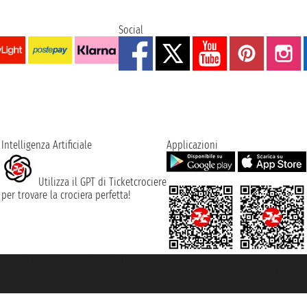
Social
Intelligenza Artificiale
Applicazioni
Utilizza il GPT di Ticketcrociere
per trovare la crociera perfetta!
rociere ® è un Marchio Registrato
ra di Commercio di Genova con REA 433093. - Aut. Prov. n° 6167/131601 - Ass