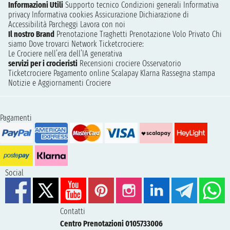
Informazioni Utili
Supporto tecnico
Condizioni generali
Informativa
privacy
Informativa cookies
Assicurazione
Dichiarazione di
Accessibilità
Parcheggi
Lavora con noi
Il nostro Brand
Prenotazione Traghetti
Prenotazione Volo Privato
Chi
siamo
Dove trovarci
Network
Ticketcrociere:
Le Crociere nell’era dell’IA generativa
servizi per i crocieristi
Recensioni crociere
Osservatorio
Ticketcrociere
Pagamento online
Scalapay
Klarna
Rassegna stampa
Notizie e Aggiornamenti Crociere
Pagamenti
Social
Contatti
Centro Prenotazioni 0105733006