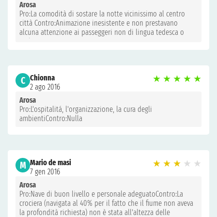
Arosa
Pro:La comodità di sostare la notte vicinissimo al centro
città Contro:Animazione inesistente e non prestavano
alcuna attenzione ai passeggeri non di lingua tedesca o
inglese
Chionna
★
★
★
★
★
C
2 ago 2016
Arosa
Pro:L'ospitalitá, l'organizzazione, la cura degli
ambientiContro:Nulla
Mario de masi
★
★
★
★
★
M
7 gen 2016
Arosa
Pro:Nave di buon livello e personale adeguatoContro:La
crociera (navigata al 40% per il fatto che il fiume non aveva
la profondità richiesta) non è stata all'altezza delle