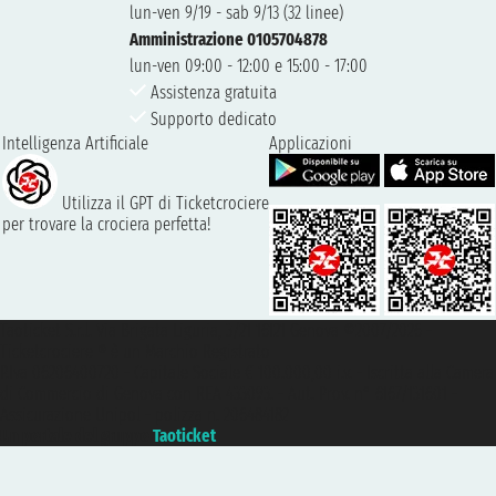
lun-ven 9/19 - sab 9/13 (32 linee)
Amministrazione 0105704878
lun-ven 09:00 - 12:00 e 15:00 - 17:00
Assistenza gratuita
Supporto dedicato
Intelligenza Artificiale
Applicazioni
Utilizza il GPT di Ticketcrociere
per trovare la crociera perfetta!
Taoticket S.r.l. Via Brigata Liguria, 3/21 16121 Genova ©2007/2026 -
Ticketcrociere ® è un Marchio Registrato
P.Iva 06206400720 - Capitale Sociale € 100.000,00 i.v. - Iscritta alla Camera
di Commercio di Genova con REA 433093. - Aut. Prov. n° 6167/131601 -
Assicurazione Unipol - polizza n. 206484182
Un portale del gruppo
Taoticket