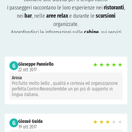
I passeggeri raccontano le loro esperienze nei
ristoranti
,
nei
bar
, nelle
aree relax
e durante le
scursioni
organizzate.
Approfondisci le informazioni sulle
cabine
, sui servizi
disponibili e sui momenti di intrattenimento vissuti durante
la crociera.
Le opinioni ti aiuteranno a capire cosa aspettarti e come
Giuseppe Panniello
★
★
★
★
★
organizzare al meglio il tuo viaggio. Consulta le recensioni
G
22 ott 2017
per pianificare una crociera adatta a te e preparati a vivere
Arosa
un’esperienza indimenticabile.
Pro:Tutto molto bello , qualità e cortesia ed organizzazione
perfetta.Contro:Necessiterebbe un po più di supporto in
lingua italiana.
Giosuè Guida
★
★
★
★
★
G
19 ott 2017