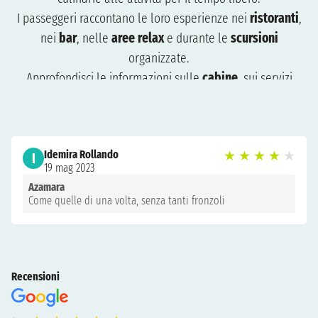
I passeggeri raccontano le loro esperienze nei
ristoranti
,
nei
bar
, nelle
aree relax
e durante le
scursioni
organizzate.
Approfondisci le informazioni sulle
cabine
, sui servizi
disponibili e sui momenti di intrattenimento vissuti durante
la crociera.
Le opinioni ti aiuteranno a capire cosa aspettarti e come
Idemira Rollando
★
★
★
★
★
organizzare al meglio il tuo viaggio. Consulta le recensioni
I
19 mag 2023
per pianificare una crociera adatta a te e preparati a vivere
Azamara
un’esperienza indimenticabile.
Come quelle di una volta, senza tanti fronzoli
Recensioni