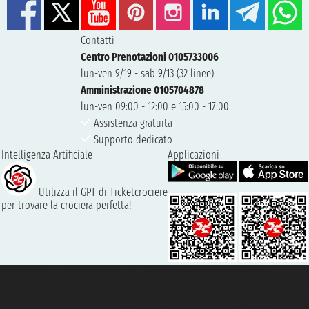
Contatti
Centro Prenotazioni 0105733006
lun-ven 9/19 - sab 9/13 (32 linee)
Amministrazione 0105704878
lun-ven 09:00 - 12:00 e 15:00 - 17:00
Assistenza gratuita
Supporto dedicato
Intelligenza Artificiale
Applicazioni
Utilizza il GPT di Ticketcrociere
per trovare la crociera perfetta!
Taoticket S.r.l. Via Brigata Liguria, 3/21 16121 Genova ©2007/2026 -
Ticketcrociere ® è un Marchio Registrato
P.Iva 06206400720 - Capitale Sociale € 100.000,00 i.v. - Iscritta alla Camera