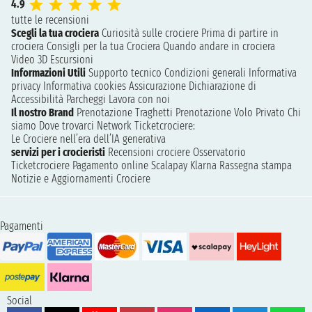
4.9
tutte le recensioni
Scegli la tua crociera
Curiosità sulle crociere
Prima di partire in
crociera
Consigli per la tua Crociera
Quando andare in crociera
Video 3D
Escursioni
Informazioni Utili
Supporto tecnico
Condizioni generali
Informativa
privacy
Informativa cookies
Assicurazione
Dichiarazione di
Accessibilità
Parcheggi
Lavora con noi
Il nostro Brand
Prenotazione Traghetti
Prenotazione Volo Privato
Chi
siamo
Dove trovarci
Network
Ticketcrociere:
Le Crociere nell’era dell’IA generativa
servizi per i crocieristi
Recensioni crociere
Osservatorio
Ticketcrociere
Pagamento online
Scalapay
Klarna
Rassegna stampa
Notizie e Aggiornamenti Crociere
Pagamenti
Social