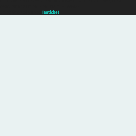
di Commercio di Genova con REA 433093. - Aut. Prov. n° 6167/131601 -
Assicurazione Unipol - polizza n. 206484182
Un portale del gruppo
Taoticket