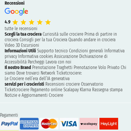
Recensioni
4.9
tutte le recensioni
Scegli la tua crociera
Curiosità sulle crociere
Prima di partire in
crociera
Consigli per la tua Crociera
Quando andare in crociera
Video 3D
Escursioni
Informazioni Utili
Supporto tecnico
Condizioni generali
Informativa
privacy
Informativa cookies
Assicurazione
Dichiarazione di
Accessibilità
Parcheggi
Lavora con noi
Il nostro Brand
Prenotazione Traghetti
Prenotazione Volo Privato
Chi
siamo
Dove trovarci
Network
Ticketcrociere:
Le Crociere nell’era dell’IA generativa
servizi per i crocieristi
Recensioni crociere
Osservatorio
Ticketcrociere
Pagamento online
Scalapay
Klarna
Rassegna stampa
Notizie e Aggiornamenti Crociere
Pagamenti