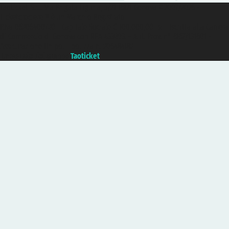
Taoticket S.r.l. Via Brigata Liguria, 3/21 16121 Genova ©2007/2026 -
Ticketcrociere ® è un Marchio Registrato
P.Iva 06206400720 - Capitale Sociale € 100.000,00 i.v. - Iscritta alla Camera
di Commercio di Genova con REA 433093. - Aut. Prov. n° 6167/131601 -
Assicurazione Unipol - polizza n. 206484182
Un portale del gruppo
Taoticket