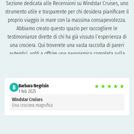
Sezione dedicata alle Recensioni su Windstar Cruises, uno
strumento utile e trasparente per chi desidera pianificare il
proprio viaggio in mare con la massima consapevolezza.
Abbiamo creato questo spazio per raccogliere le
testimonianze dirette di chi ha già vissuto l’esperienza di
una crociera. Qui troverete una vasta raccolta di pareri
autentici, volti a offrire una panoramica completa sulla
qualità dei servizi, l’eccellenza della gastronomia, le
proposte di intrattenimento, le condizioni delle cabine e la
professionalità del personale di bordo. La nostra missione
Barbara Negrisin
★
★
★
★
★
è fornire un quadro onesto e imparziale, permettendovi di
B
1 feb 2025
analizzare le valutazioni complessive e i commenti
Windstar Cruises
dettagliati per formulare il vostro giudizio personale. In
Una crociera magnifica
questo modo, ogni recensione diventa una risorsa preziosa
per orientare la vostra scelta e assicurarvi un’esperienza
di viaggio all’altezza delle vostre aspettative.