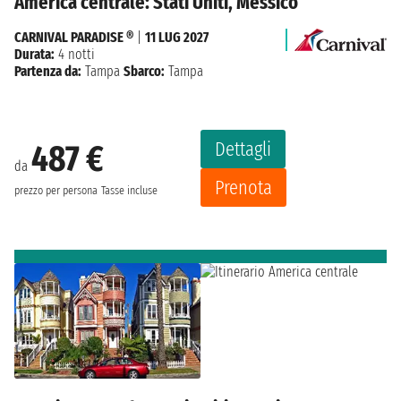
America centrale: Stati Uniti, Messico
CARNIVAL PARADISE ®
|
11 LUG 2027
Durata:
4 notti
Partenza da:
Tampa
Sbarco:
Tampa
Dettagli
487 €
da
Prenota
prezzo per persona
Tasse incluse