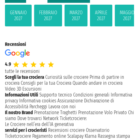
GENNAIO
FEBBRAIO
MARZO
APRILE
MAGGIO
2027
2027
2027
2027
2027
Recensioni
4.9
tutte le recensioni
Scegli la tua crociera
Curiosità sulle crociere
Prima di partire in
crociera
Consigli per la tua Crociera
Quando andare in crociera
Video 3D
Escursioni
Informazioni Utili
Supporto tecnico
Condizioni generali
Informativa
privacy
Informativa cookies
Assicurazione
Dichiarazione di
Accessibilità
Parcheggi
Lavora con noi
Il nostro Brand
Prenotazione Traghetti
Prenotazione Volo Privato
Chi
siamo
Dove trovarci
Network
Ticketcrociere:
Le Crociere nell’era dell’IA generativa
servizi per i crocieristi
Recensioni crociere
Osservatorio
Ticketcrociere
Pagamento online
Scalapay
Klarna
Rassegna stampa