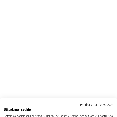
Politica sulla riservatezza
Utilizziamo i cookie
Potremmo posizionarli per l'analisi dei dati dei nostri visitatori, per migliorare il nostro sito