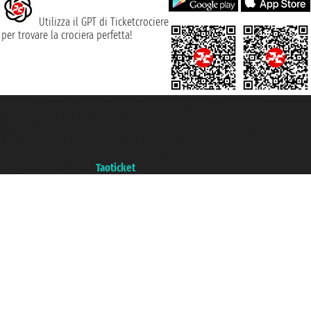
Utilizza il GPT di Ticketcrociere
per trovare la crociera perfetta!
Taoticket S.r.l. Via Brigata Liguria, 3/21 16121 Genova ©2007/2026 -
Ticketcrociere ® è un Marchio Registrato
P.Iva 06206400720 - Capitale Sociale € 100.000,00 i.v. - Iscritta alla Camera
di Commercio di Genova con REA 433093. - Aut. Prov. n° 6167/131601 -
Assicurazione Unipol - polizza n. 206484182
Un portale del gruppo
Taoticket