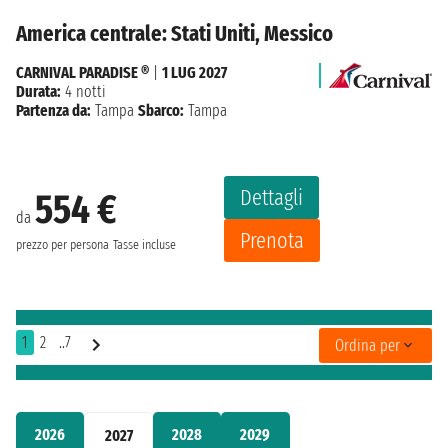
America centrale: Stati Uniti, Messico
CARNIVAL PARADISE ®
|
1 LUG 2027
Durata:
4 notti
Partenza da:
Tampa
Sbarco:
Tampa
Dettagli
554 €
da
Prenota
prezzo per persona
Tasse incluse
1
2
..7
Ordina per
2026
2028
2029
2027