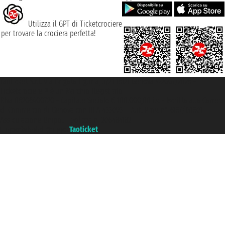
Utilizza il GPT di Ticketcrociere
per trovare la crociera perfetta!
Taoticket S.r.l. Via Brigata Liguria, 3/21 16121 Genova ©2007/2026 -
Ticketcrociere ® è un Marchio Registrato
P.Iva 06206400720 - Capitale Sociale € 100.000,00 i.v. - Iscritta alla Camera
di Commercio di Genova con REA 433093. - Aut. Prov. n° 6167/131601 -
Assicurazione Unipol - polizza n. 206484182
Un portale del gruppo
Taoticket