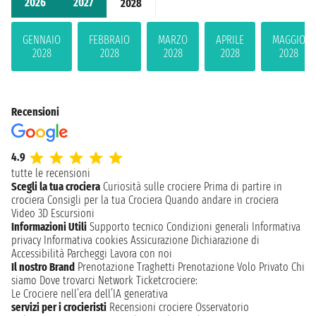
2026
2027
2028
GENNAIO
FEBBRAIO
MARZO
APRILE
MAGGIO
2028
2028
2028
2028
2028
Recensioni
4.9
tutte le recensioni
Scegli la tua crociera
Curiosità sulle crociere
Prima di partire in
crociera
Consigli per la tua Crociera
Quando andare in crociera
Video 3D
Escursioni
Informazioni Utili
Supporto tecnico
Condizioni generali
Informativa
privacy
Informativa cookies
Assicurazione
Dichiarazione di
Accessibilità
Parcheggi
Lavora con noi
Il nostro Brand
Prenotazione Traghetti
Prenotazione Volo Privato
Chi
siamo
Dove trovarci
Network
Ticketcrociere:
Le Crociere nell’era dell’IA generativa
servizi per i crocieristi
Recensioni crociere
Osservatorio