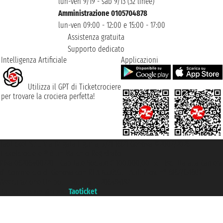
lun-ven 9/19 - sab 9/13 (32 linee)
Amministrazione 0105704878
lun-ven 09:00 - 12:00 e 15:00 - 17:00
Assistenza gratuita
Supporto dedicato
Intelligenza Artificiale
Applicazioni
Utilizza il GPT di Ticketcrociere
per trovare la crociera perfetta!
Taoticket S.r.l. Via Brigata Liguria, 3/21 16121 Genova ©2007/2026 -
Ticketcrociere ® è un Marchio Registrato
P.Iva 06206400720 - Capitale Sociale € 100.000,00 i.v. - Iscritta alla Camera
di Commercio di Genova con REA 433093. - Aut. Prov. n° 6167/131601 -
Assicurazione Unipol - polizza n. 206484182
Un portale del gruppo
Taoticket