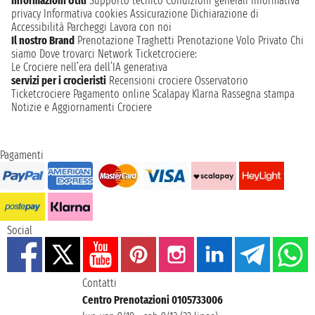
Informazioni Utili
Supporto tecnico
Condizioni generali
Informativa
privacy
Informativa cookies
Assicurazione
Dichiarazione di
Accessibilità
Parcheggi
Lavora con noi
Il nostro Brand
Prenotazione Traghetti
Prenotazione Volo Privato
Chi
siamo
Dove trovarci
Network
Ticketcrociere:
Le Crociere nell’era dell’IA generativa
servizi per i crocieristi
Recensioni crociere
Osservatorio
Ticketcrociere
Pagamento online
Scalapay
Klarna
Rassegna stampa
Notizie e Aggiornamenti Crociere
Pagamenti
Social
Contatti
Centro Prenotazioni 0105733006