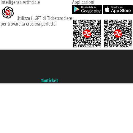
Intelligenza Artificiale
Applicazioni
Utilizza il GPT di Ticketcrociere
per trovare la crociera perfetta!
Taoticket S.r.l. Via Brigata Liguria, 3/21 16121 Genova ©2007/2026 -
Ticketcrociere ® è un Marchio Registrato
P.Iva 06206400720 - Capitale Sociale € 100.000,00 i.v. - Iscritta alla Camera
di Commercio di Genova con REA 433093. - Aut. Prov. n° 6167/131601 -
Assicurazione Unipol - polizza n. 206484182
Un portale del gruppo
Taoticket