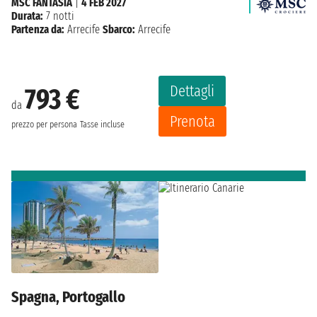
MSC FANTASIA
|
4 FEB 2027
Durata:
7 notti
Partenza da:
Arrecife
Sbarco:
Arrecife
Dettagli
793 €
da
Prenota
prezzo per persona
Tasse incluse
Spagna, Portogallo