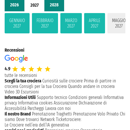
2026
2028
2027
GENNAIO
FEBBRAIO
MARZO
APRILE
MAGGIO
2027
2027
2027
2027
2027
Recensioni
4.9
tutte le recensioni
Scegli la tua crociera
Curiosità sulle crociere
Prima di partire in
crociera
Consigli per la tua Crociera
Quando andare in crociera
Video 3D
Escursioni
Informazioni Utili
Supporto tecnico
Condizioni generali
Informativa
privacy
Informativa cookies
Assicurazione
Dichiarazione di
Accessibilità
Parcheggi
Lavora con noi
Il nostro Brand
Prenotazione Traghetti
Prenotazione Volo Privato
Chi
siamo
Dove trovarci
Network
Ticketcrociere:
Le Crociere nell’era dell’IA generativa