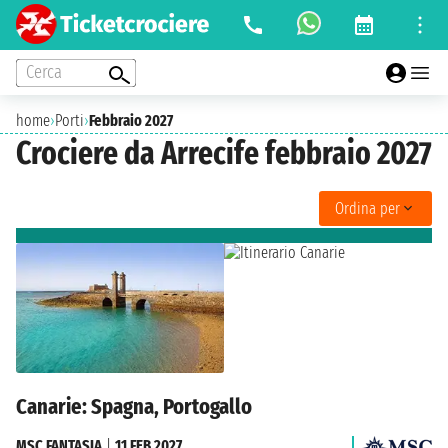
Cerca
home
›
Porti
›
Febbraio 2027
Crociere da Arrecife febbraio 2027
Ordina per
Canarie: Spagna, Portogallo
MSC FANTASIA
|
11 FEB 2027