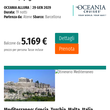
OCEANIA ALLURA
|
29 GEN 2029
Durata:
19 notti
Partenza da:
Atene
Sbarco:
Barcellona
Dettagli
5.169 €
Balcone da
Prenota
prezzo per persona
Tasse incluse
Mediterraneo: Grecia, Turchia, Malta, Italia,