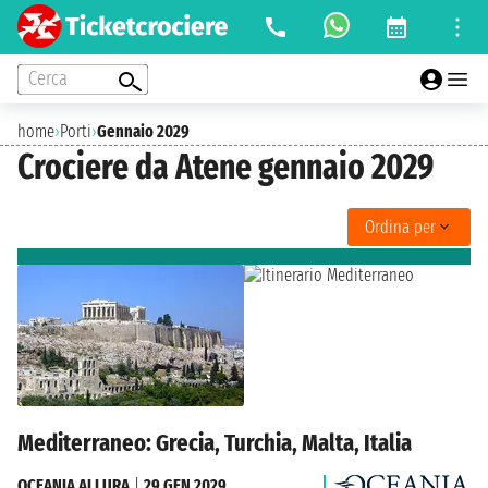
Cerca
home
›
Porti
›
Gennaio 2029
Crociere da Atene gennaio 2029
Ordina per
Mediterraneo: Grecia, Turchia, Malta, Italia
OCEANIA ALLURA
|
29 GEN 2029