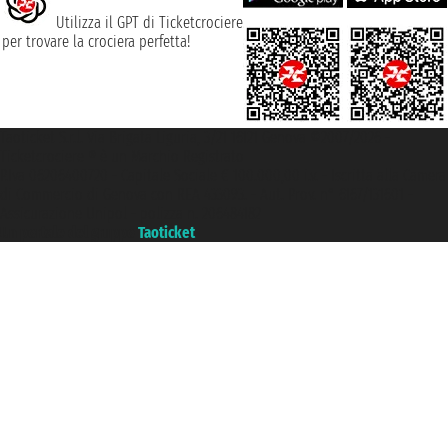
Utilizza il GPT di Ticketcrociere
per trovare la crociera perfetta!
Taoticket S.r.l. Via Brigata Liguria, 3/21 16121 Genova ©2007/2026 -
Ticketcrociere ® è un Marchio Registrato
P.Iva 06206400720 - Capitale Sociale € 100.000,00 i.v. - Iscritta alla Camera
di Commercio di Genova con REA 433093. - Aut. Prov. n° 6167/131601 -
Assicurazione Unipol - polizza n. 206484182
Un portale del gruppo
Taoticket