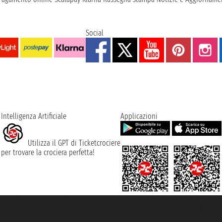
Social
Intelligenza Artificiale
Applicazioni
Utilizza il GPT di Ticketcrociere
per trovare la crociera perfetta!
rociere ® è un Marchio Registrato
ra di Commercio di Genova con REA 433093. - Aut. Prov. n° 6167/131601 - Ass