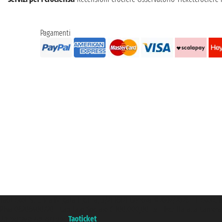
Pagamenti
Taoticket S.r.l. Via Brigata Liguria, 3/21 16121 Genova ©2007/2026 - Ticketc
P.Iva 06206400720 - Capitale Sociale € 100.000,00 i.v. - Iscritta alla Came
Un portale del gruppo
Taoticket