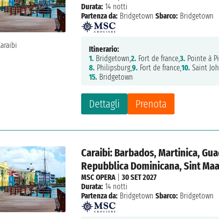
Durata:
14 notti
Partenza da:
Bridgetown
Sbarco:
Bridgetown
Itinerario:
1.
Bridgetown,
2.
Fort de france,
3.
Pointe à Pi
8.
Philipsburg,
9.
Fort de france,
10.
Saint Joh
15.
Bridgetown
Dettagli
Prenota
Caraibi: Barbados, Martinica, Gua
Repubblica Dominicana, Sint Maa
MSC OPERA
|
30 SET 2027
Durata:
14 notti
Partenza da:
Bridgetown
Sbarco:
Bridgetown