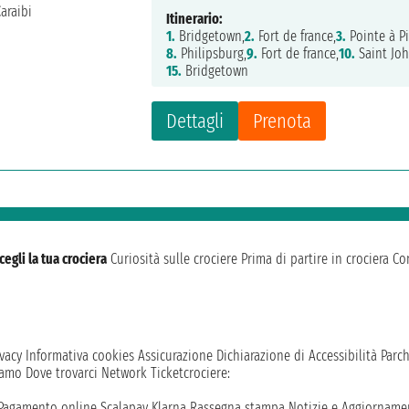
Itinerario:
1.
Bridgetown,
2.
Fort de france,
3.
Pointe à Pi
8.
Philipsburg,
9.
Fort de france,
10.
Saint Joh
15.
Bridgetown
Dettagli
Prenota
cegli la tua crociera
Curiosità sulle crociere
Prima di partire in crociera
Con
vacy
Informativa cookies
Assicurazione
Dichiarazione di Accessibilità
Parc
iamo
Dove trovarci
Network
Ticketcrociere:
Pagamento online
Scalapay
Klarna
Rassegna stampa
Notizie e Aggiornamen