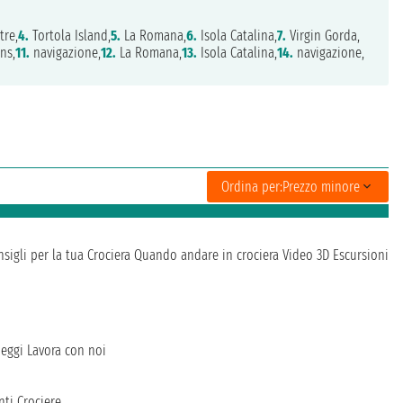
tre,
4.
Tortola Island,
5.
La Romana,
6.
Isola Catalina,
7.
Virgin Gorda,
ns,
11.
navigazione,
12.
La Romana,
13.
Isola Catalina,
14.
navigazione,
Ordina per:
Prezzo minore
sigli per la tua Crociera
Quando andare in crociera
Video 3D
Escursioni
heggi
Lavora con noi
ti Crociere