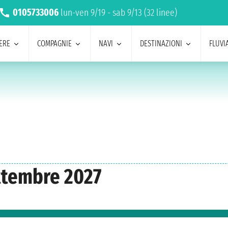
0105733006
lun-ven 9/19 - sab 9/13 (32 linee)
ERE
COMPAGNIE
NAVI
DESTINAZIONI
FLUVIA
ttembre 2027