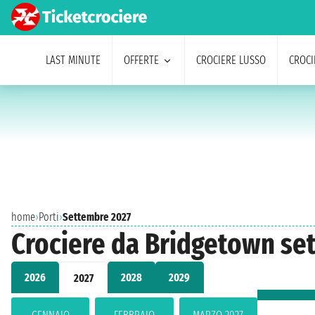
LAST MINUTE
OFFERTE
CROCIERE LUSSO
CROCI
home
›
Porti
›
Settembre 2027
Crociere da Bridgetown se
2026
2028
2029
2027