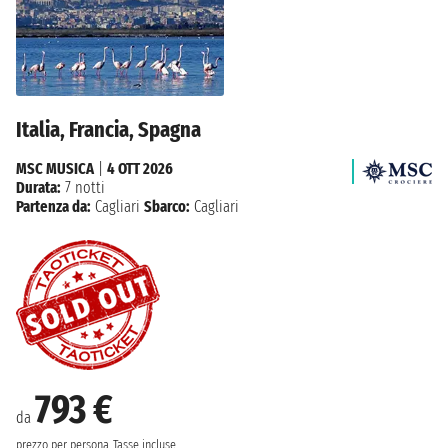
Italia, Francia, Spagna
MSC MUSICA
|
4 OTT 2026
Durata:
7 notti
Partenza da:
Cagliari
Sbarco:
Cagliari
793 €
da
prezzo per persona
Tasse incluse