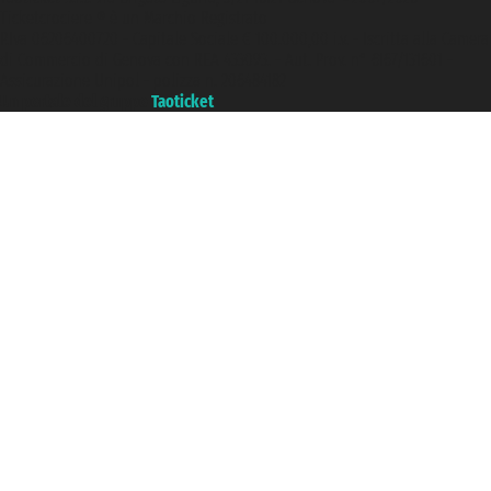
Ticketcrociere ® è un Marchio Registrato
P.Iva 06206400720 - Capitale Sociale € 100.000,00 i.v. - Iscritta alla Camera
di Commercio di Genova con REA 433093. - Aut. Prov. n° 6167/131601 -
Assicurazione Unipol - polizza n. 206484182
Un portale del gruppo
Taoticket