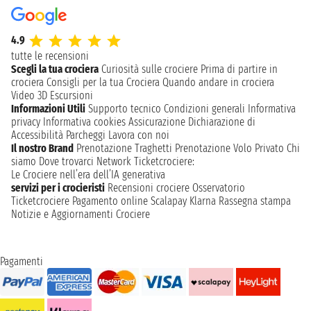
4.9
tutte le recensioni
Scegli la tua crociera
Curiosità sulle crociere
Prima di partire in
crociera
Consigli per la tua Crociera
Quando andare in crociera
Video 3D
Escursioni
Informazioni Utili
Supporto tecnico
Condizioni generali
Informativa
privacy
Informativa cookies
Assicurazione
Dichiarazione di
Accessibilità
Parcheggi
Lavora con noi
Il nostro Brand
Prenotazione Traghetti
Prenotazione Volo Privato
Chi
siamo
Dove trovarci
Network
Ticketcrociere:
Le Crociere nell’era dell’IA generativa
servizi per i crocieristi
Recensioni crociere
Osservatorio
Ticketcrociere
Pagamento online
Scalapay
Klarna
Rassegna stampa
Notizie e Aggiornamenti Crociere
Pagamenti