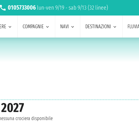
0105733006
lun-ven 9/19 - sab 9/13 (32 linee)
ERE
COMPAGNIE
NAVI
DESTINAZIONI
FLUVIA
 2027
essuna crociera disponibile