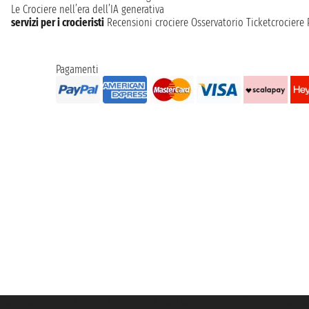
Le Crociere nell’era dell’IA generativa
servizi per i crocieristi
Recensioni crociere
Osservatorio Ticketcrociere
Pagamenti
Taoticket S.r.l. Via Brigata Liguria, 3/21 16121 Genova ©2007/2026 - Ticketc