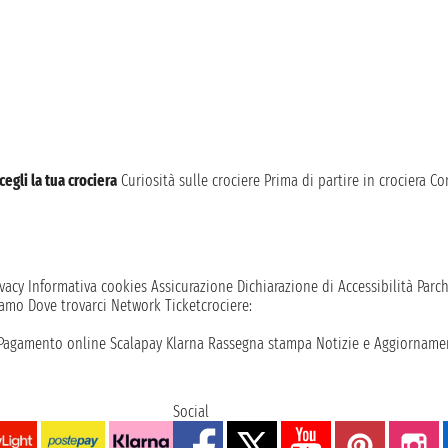
cegli la tua crociera
Curiosità sulle crociere
Prima di partire in crociera
Con
vacy
Informativa cookies
Assicurazione
Dichiarazione di Accessibilità
Parc
iamo
Dove trovarci
Network
Ticketcrociere:
Pagamento online
Scalapay
Klarna
Rassegna stampa
Notizie e Aggiornamen
Social