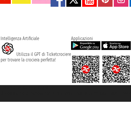
Intelligenza Artificiale
Applicazioni
Utilizza il GPT di Ticketcrociere
per trovare la crociera perfetta!
rociere ® è un Marchio Registrato
ra di Commercio di Genova con REA 433093. - Aut. Prov. n° 6167/131601 - Ass