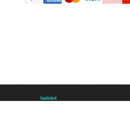
Taoticket S.r.l. Via Brigata Liguria, 3/21 16121 Genova ©2007/2026 - Ticketc
P.Iva 06206400720 - Capitale Sociale € 100.000,00 i.v. - Iscritta alla Came
Un portale del gruppo
Taoticket