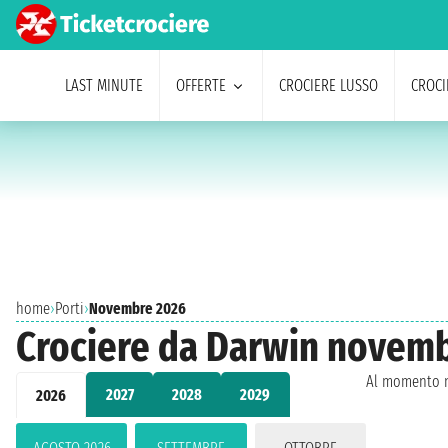
LAST MINUTE
OFFERTE
CROCIERE LUSSO
CROCI
home
›
Porti
›
Novembre 2026
Crociere da Darwin novem
Al momento n
2027
2028
2029
2026