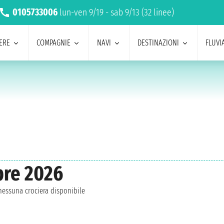
0105733006
lun-ven 9/19 - sab 9/13 (32 linee)
ERE
COMPAGNIE
NAVI
DESTINAZIONI
FLUVIA
bre 2026
essuna crociera disponibile