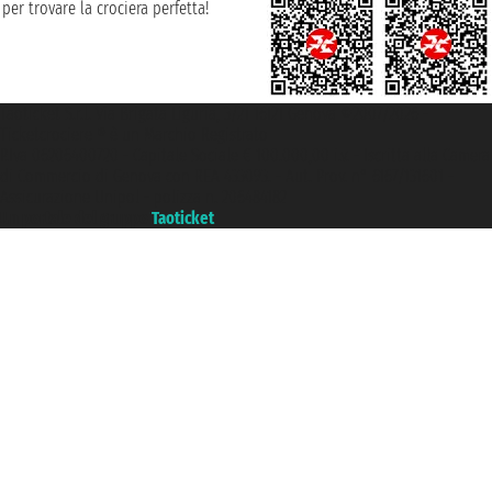
per trovare la crociera perfetta!
Taoticket S.r.l. Via Brigata Liguria, 3/21 16121 Genova ©2007/2026 -
Ticketcrociere ® è un Marchio Registrato
P.Iva 06206400720 - Capitale Sociale € 100.000,00 i.v. - Iscritta alla Camera
di Commercio di Genova con REA 433093. - Aut. Prov. n° 6167/131601 -
Assicurazione Unipol - polizza n. 206484182
Un portale del gruppo
Taoticket