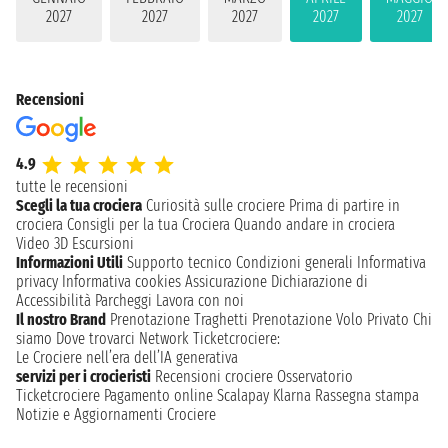
2027
2027
2027
2027
2027
Recensioni
4.9
tutte le recensioni
Scegli la tua crociera
Curiosità sulle crociere
Prima di partire in
crociera
Consigli per la tua Crociera
Quando andare in crociera
Video 3D
Escursioni
Informazioni Utili
Supporto tecnico
Condizioni generali
Informativa
privacy
Informativa cookies
Assicurazione
Dichiarazione di
Accessibilità
Parcheggi
Lavora con noi
Il nostro Brand
Prenotazione Traghetti
Prenotazione Volo Privato
Chi
siamo
Dove trovarci
Network
Ticketcrociere:
Le Crociere nell’era dell’IA generativa
servizi per i crocieristi
Recensioni crociere
Osservatorio
Ticketcrociere
Pagamento online
Scalapay
Klarna
Rassegna stampa
Notizie e Aggiornamenti Crociere