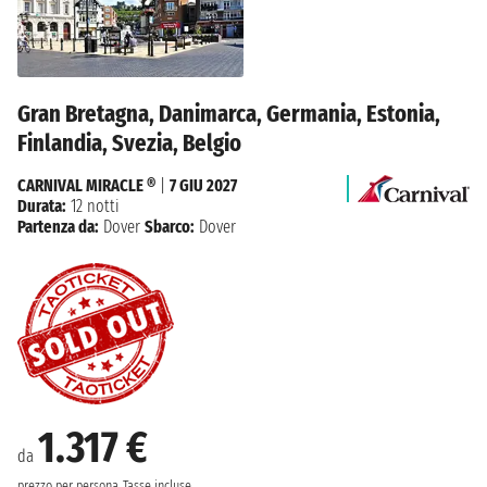
Gran Bretagna, Danimarca, Germania, Estonia,
Finlandia, Svezia, Belgio
CARNIVAL MIRACLE ®
|
7 GIU 2027
Durata:
12 notti
Partenza da:
Dover
Sbarco:
Dover
1.317 €
da
prezzo per persona
Tasse incluse