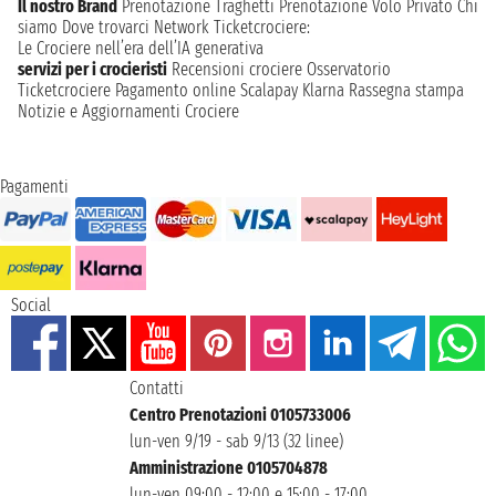
Il nostro Brand
Prenotazione Traghetti
Prenotazione Volo Privato
Chi
siamo
Dove trovarci
Network
Ticketcrociere:
Le Crociere nell’era dell’IA generativa
servizi per i crocieristi
Recensioni crociere
Osservatorio
Ticketcrociere
Pagamento online
Scalapay
Klarna
Rassegna stampa
Notizie e Aggiornamenti Crociere
Pagamenti
Social
Contatti
Centro Prenotazioni 0105733006
lun-ven 9/19 - sab 9/13 (32 linee)
Amministrazione 0105704878
lun-ven 09:00 - 12:00 e 15:00 - 17:00