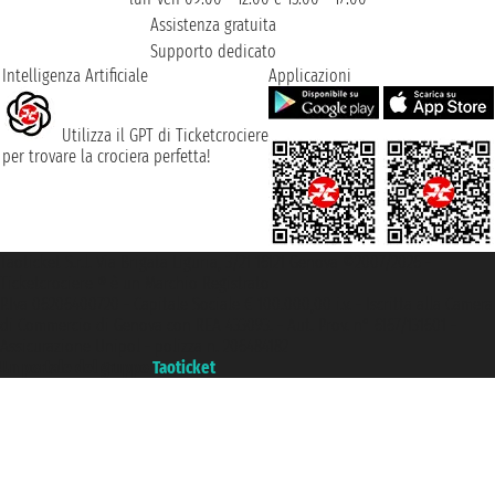
Assistenza gratuita
Supporto dedicato
Intelligenza Artificiale
Applicazioni
Utilizza il GPT di Ticketcrociere
per trovare la crociera perfetta!
Taoticket S.r.l. Via Brigata Liguria, 3/21 16121 Genova ©2007/2026 -
Ticketcrociere ® è un Marchio Registrato
P.Iva 06206400720 - Capitale Sociale € 100.000,00 i.v. - Iscritta alla Camera
di Commercio di Genova con REA 433093. - Aut. Prov. n° 6167/131601 -
Assicurazione Unipol - polizza n. 206484182
Un portale del gruppo
Taoticket