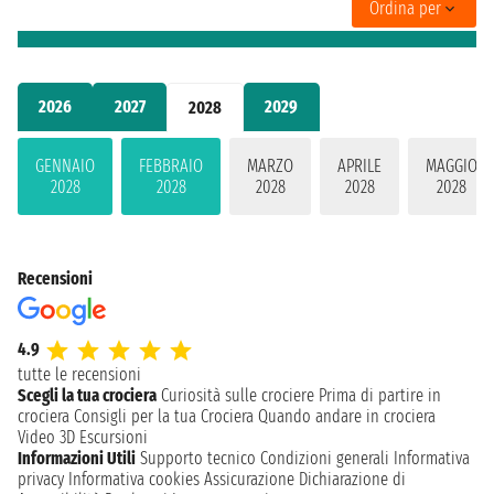
Ordina per
2026
2027
2029
2028
GENNAIO
FEBBRAIO
MARZO
APRILE
MAGGIO
2028
2028
2028
2028
2028
Recensioni
4.9
tutte le recensioni
Scegli la tua crociera
Curiosità sulle crociere
Prima di partire in
crociera
Consigli per la tua Crociera
Quando andare in crociera
Video 3D
Escursioni
Informazioni Utili
Supporto tecnico
Condizioni generali
Informativa
privacy
Informativa cookies
Assicurazione
Dichiarazione di