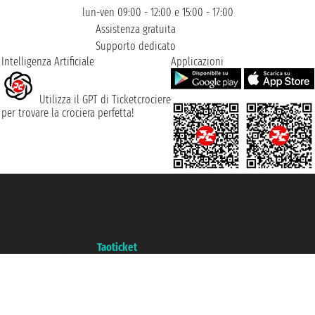
lun-ven 09:00 - 12:00 e 15:00 - 17:00
Assistenza gratuita
Supporto dedicato
Intelligenza Artificiale
Applicazioni
Utilizza il GPT di Ticketcrociere
per trovare la crociera perfetta!
Taoticket S.r.l. Via Brigata Liguria, 3/21 16121 Genova ©2007/2026 -
Ticketcrociere ® è un Marchio Registrato
P.Iva 06206400720 - Capitale Sociale € 100.000,00 i.v. - Iscritta alla Camera
di Commercio di Genova con REA 433093. - Aut. Prov. n° 6167/131601 -
Assicurazione Unipol - polizza n. 206484182
Un portale del gruppo
Taoticket