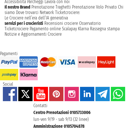
Accessibilità
Parcheggi
Lavora con noi
Il nostro Brand
Prenotazione Traghetti
Prenotazione Volo Privato
Chi
siamo
Dove trovarci
Network
Ticketcrociere:
Le Crociere nell’era dell’IA generativa
servizi per i crocieristi
Recensioni crociere
Osservatorio
Ticketcrociere
Pagamento online
Scalapay
Klarna
Rassegna stampa
Notizie e Aggiornamenti Crociere
Pagamenti
Social
Contatti
Centro Prenotazioni 0105733006
lun-ven 9/19 - sab 9/13 (32 linee)
Amministrazione 0105704878