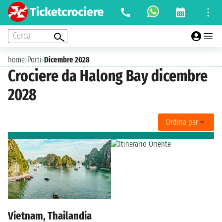
Cerca
home
›
Porti
›
Dicembre 2028
Crociere da Halong Bay dicembre
2028
Ordina per
Vietnam, Thailandia