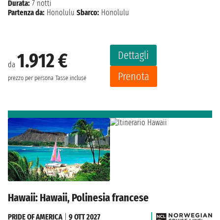
Durata:
7 notti
Partenza da:
Honolulu
Sbarco:
Honolulu
Dettagli
1.912 €
da
Prenota
prezzo per persona
Tasse incluse
Hawaii: Hawaii, Polinesia francese
PRIDE OF AMERICA
|
9 OTT 2027