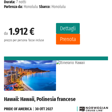
Durata:
7 notti
Partenza da:
Honolulu
Sbarco:
Honolulu
Dettagli
1.912 €
da
Prenota
prezzo per persona
Tasse incluse
Hawaii: Hawaii, Polinesia francese
PRIDE OF AMERICA
|
30 OTT 2027