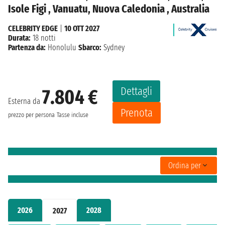
Isole Figi , Vanuatu, Nuova Caledonia , Australia
CELEBRITY EDGE
|
10 OTT 2027
Durata:
18 notti
Partenza da:
Honolulu
Sbarco:
Sydney
Dettagli
7.804 €
Esterna da
Prenota
prezzo per persona
Tasse incluse
Ordina per
2026
2028
2027