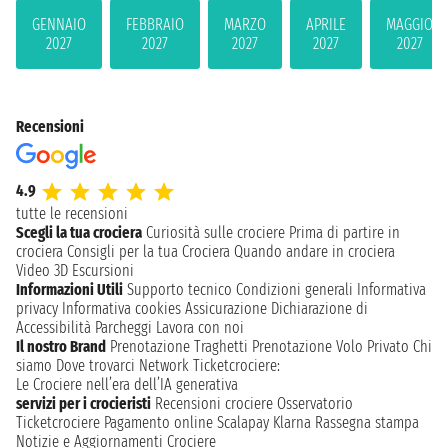
GENNAIO
FEBBRAIO
MARZO
APRILE
MAGGIO
2027
2027
2027
2027
2027
Recensioni
4.9
tutte le recensioni
Scegli la tua crociera
Curiosità sulle crociere
Prima di partire in
crociera
Consigli per la tua Crociera
Quando andare in crociera
Video 3D
Escursioni
Informazioni Utili
Supporto tecnico
Condizioni generali
Informativa
privacy
Informativa cookies
Assicurazione
Dichiarazione di
Accessibilità
Parcheggi
Lavora con noi
Il nostro Brand
Prenotazione Traghetti
Prenotazione Volo Privato
Chi
siamo
Dove trovarci
Network
Ticketcrociere:
Le Crociere nell’era dell’IA generativa
servizi per i crocieristi
Recensioni crociere
Osservatorio
Ticketcrociere
Pagamento online
Scalapay
Klarna
Rassegna stampa
Notizie e Aggiornamenti Crociere