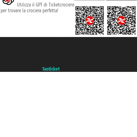
Utilizza il GPT di Ticketcrociere
per trovare la crociera perfetta!
Taoticket S.r.l. Via Brigata Liguria, 3/21 16121 Genova ©2007/2026 -
Ticketcrociere ® è un Marchio Registrato
P.Iva 06206400720 - Capitale Sociale € 100.000,00 i.v. - Iscritta alla Camera
di Commercio di Genova con REA 433093. - Aut. Prov. n° 6167/131601 -
Assicurazione Unipol - polizza n. 206484182
Un portale del gruppo
Taoticket