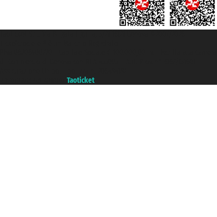
Taoticket S.r.l. Via Brigata Liguria, 3/21 16121 Genova ©2007/2026 -
Ticketcrociere ® è un Marchio Registrato
P.Iva 06206400720 - Capitale Sociale € 100.000,00 i.v. - Iscritta alla Camera
di Commercio di Genova con REA 433093. - Aut. Prov. n° 6167/131601 -
Assicurazione Unipol - polizza n. 206484182
Un portale del gruppo
Taoticket