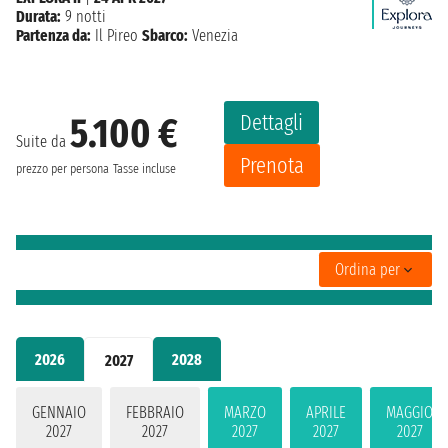
Durata:
9 notti
Partenza da:
Il Pireo
Sbarco:
Venezia
Dettagli
5.100 €
Suite da
Prenota
prezzo per persona
Tasse incluse
Ordina per
2026
2028
2027
GENNAIO
FEBBRAIO
MARZO
APRILE
MAGGIO
2027
2027
2027
2027
2027