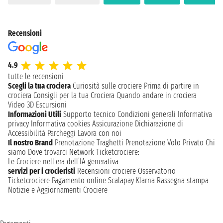
Recensioni
4.9
tutte le recensioni
Scegli la tua crociera
Curiosità sulle crociere
Prima di partire in
crociera
Consigli per la tua Crociera
Quando andare in crociera
Video 3D
Escursioni
Informazioni Utili
Supporto tecnico
Condizioni generali
Informativa
privacy
Informativa cookies
Assicurazione
Dichiarazione di
Accessibilità
Parcheggi
Lavora con noi
Il nostro Brand
Prenotazione Traghetti
Prenotazione Volo Privato
Chi
siamo
Dove trovarci
Network
Ticketcrociere:
Le Crociere nell’era dell’IA generativa
servizi per i crocieristi
Recensioni crociere
Osservatorio
Ticketcrociere
Pagamento online
Scalapay
Klarna
Rassegna stampa
Notizie e Aggiornamenti Crociere