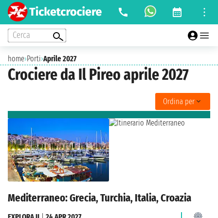
Cerca
home
›
Porti
›
Aprile 2027
Crociere da Il Pireo aprile 2027
Ordina per
Mediterraneo: Grecia, Turchia, Italia, Croazia
EXPLORA II
|
24 APR 2027