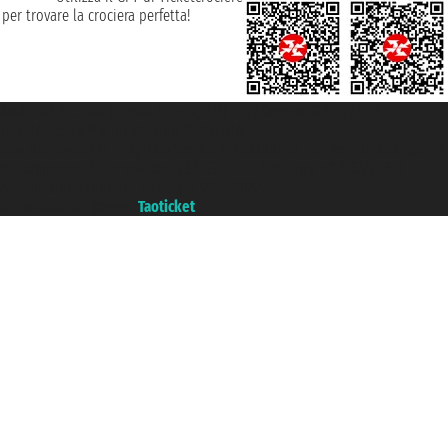
per trovare la crociera perfetta!
Taoticket S.r.l. Via Brigata Liguria, 3/21 16121 Genova ©2007/2026 -
Ticketcrociere ® è un Marchio Registrato
P.Iva 06206400720 - Capitale Sociale € 100.000,00 i.v. - Iscritta alla Camera
di Commercio di Genova con REA 433093. - Aut. Prov. n° 6167/131601 -
Assicurazione Unipol - polizza n. 206484182
Un portale del gruppo
Taoticket