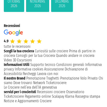
OTTOBRE
NOVEMBRE
DICEMBRE
2026
2026
2026
Recensioni
4.9
tutte le recensioni
Scegli la tua crociera
Curiosità sulle crociere
Prima di partire in
crociera
Consigli per la tua Crociera
Quando andare in crociera
Video 3D
Escursioni
Informazioni Utili
Supporto tecnico
Condizioni generali
Informativa
privacy
Informativa cookies
Assicurazione
Dichiarazione di
Accessibilità
Parcheggi
Lavora con noi
Il nostro Brand
Prenotazione Traghetti
Prenotazione Volo Privato
Chi
siamo
Dove trovarci
Network
Ticketcrociere:
Le Crociere nell’era dell’IA generativa
servizi per i crocieristi
Recensioni crociere
Osservatorio
Ticketcrociere
Pagamento online
Scalapay
Klarna
Rassegna stampa
Notizie e Aggiornamenti Crociere