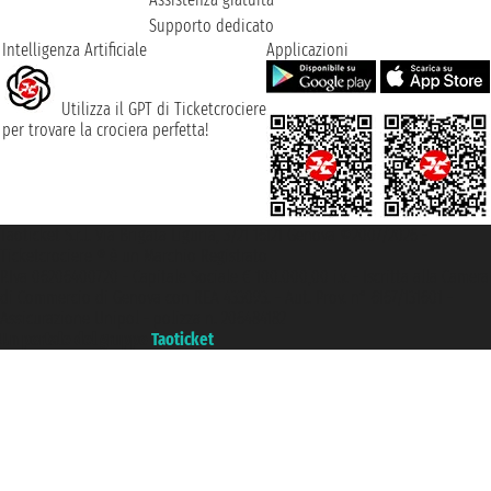
Supporto dedicato
Intelligenza Artificiale
Applicazioni
Utilizza il GPT di Ticketcrociere
per trovare la crociera perfetta!
Taoticket S.r.l. Via Brigata Liguria, 3/21 16121 Genova ©2007/2026 -
Ticketcrociere ® è un Marchio Registrato
P.Iva 06206400720 - Capitale Sociale € 100.000,00 i.v. - Iscritta alla Camera
di Commercio di Genova con REA 433093. - Aut. Prov. n° 6167/131601 -
Assicurazione Unipol - polizza n. 206484182
Un portale del gruppo
Taoticket