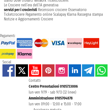
siamo
Dove trovarci
Network
Ticketcrociere:
Le Crociere nell’era dell’IA generativa
servizi per i crocieristi
Recensioni crociere
Osservatorio
Ticketcrociere
Pagamento online
Scalapay
Klarna
Rassegna stampa
Notizie e Aggiornamenti Crociere
Pagamenti
Social
Contatti
Centro Prenotazioni 0105733006
lun-ven 9/19 - sab 9/13 (32 linee)
Amministrazione 0105704878
lun-ven 09:00 - 12:00 e 15:00 - 17:00
Assistenza gratuita