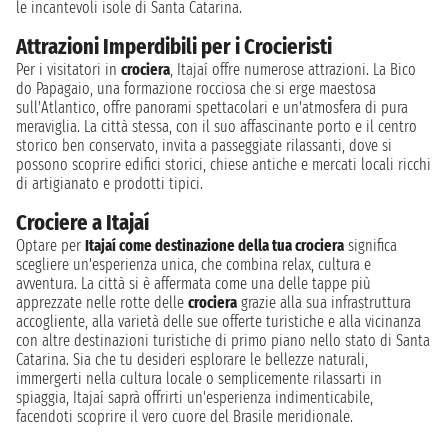
le incantevoli isole di Santa Catarina.
Attrazioni Imperdibili per i Crocieristi
Per i visitatori in
crociera
, Itajaí offre numerose attrazioni. La Bico
do Papagaio, una formazione rocciosa che si erge maestosa
sull'Atlantico, offre panorami spettacolari e un'atmosfera di pura
meraviglia. La città stessa, con il suo affascinante porto e il centro
storico ben conservato, invita a passeggiate rilassanti, dove si
possono scoprire edifici storici, chiese antiche e mercati locali ricchi
di artigianato e prodotti tipici.
Crociere a Itajaí
Optare per
Itajaí come destinazione della tua crociera
significa
scegliere un'esperienza unica, che combina relax, cultura e
avventura. La città si è affermata come una delle tappe più
apprezzate nelle rotte delle
crociera
grazie alla sua infrastruttura
accogliente, alla varietà delle sue offerte turistiche e alla vicinanza
con altre destinazioni turistiche di primo piano nello stato di Santa
Catarina. Sia che tu desideri esplorare le bellezze naturali,
immergerti nella cultura locale o semplicemente rilassarti in
spiaggia, Itajaí saprà offrirti un'esperienza indimenticabile,
facendoti scoprire il vero cuore del Brasile meridionale.