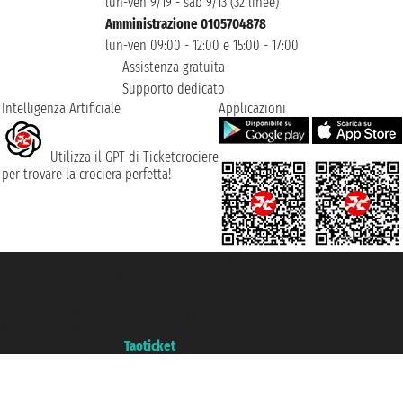
lun-ven 9/19 - sab 9/13 (32 linee)
Amministrazione 0105704878
lun-ven 09:00 - 12:00 e 15:00 - 17:00
Assistenza gratuita
Supporto dedicato
Intelligenza Artificiale
Applicazioni
Utilizza il GPT di Ticketcrociere
per trovare la crociera perfetta!
Taoticket S.r.l. Via Brigata Liguria, 3/21 16121 Genova ©2007/2026 -
Ticketcrociere ® è un Marchio Registrato
P.Iva 06206400720 - Capitale Sociale € 100.000,00 i.v. - Iscritta alla Camera
di Commercio di Genova con REA 433093. - Aut. Prov. n° 6167/131601 -
Assicurazione Unipol - polizza n. 206484182
Un portale del gruppo
Taoticket