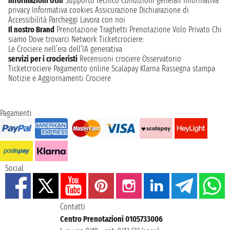
Informazioni Utili
Supporto tecnico
Condizioni generali
Informativa
privacy
Informativa cookies
Assicurazione
Dichiarazione di
Accessibilità
Parcheggi
Lavora con noi
Il nostro Brand
Prenotazione Traghetti
Prenotazione Volo Privato
Chi
siamo
Dove trovarci
Network
Ticketcrociere:
Le Crociere nell’era dell’IA generativa
servizi per i crocieristi
Recensioni crociere
Osservatorio
Ticketcrociere
Pagamento online
Scalapay
Klarna
Rassegna stampa
Notizie e Aggiornamenti Crociere
Pagamenti
Social
Contatti
Centro Prenotazioni 0105733006