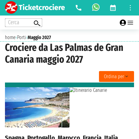
Cerca
home
›
Porti
›
Maggio 2027
Crociere da Las Palmas de Gran
Canaria maggio 2027
Ordina per
Spagna, Portogallo, Marocco, Francia, Italia