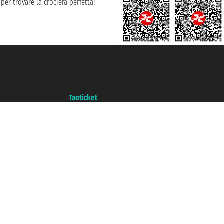
per trovare la crociera perfetta!
Taoticket S.r.l. Via Brigata Liguria, 3/21 16121 Genova ©2007/2026 -
Ticketcrociere ® è un Marchio Registrato
P.Iva 06206400720 - Capitale Sociale € 100.000,00 i.v. - Iscritta alla Camera
di Commercio di Genova con REA 433093. - Aut. Prov. n° 6167/131601 -
Assicurazione Unipol - polizza n. 206484182
Un portale del gruppo
Taoticket