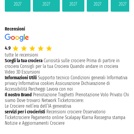
2027
2027
2027
2027
2027
Recensioni
4.9
tutte le recensioni
Scegli la tua crociera
Curiosità sulle crociere
Prima di partire in
crociera
Consigli per la tua Crociera
Quando andare in crociera
Video 3D
Escursioni
Informazioni Utili
Supporto tecnico
Condizioni generali
Informativa
privacy
Informativa cookies
Assicurazione
Dichiarazione di
Accessibilità
Parcheggi
Lavora con noi
Il nostro Brand
Prenotazione Traghetti
Prenotazione Volo Privato
Chi
siamo
Dove trovarci
Network
Ticketcrociere:
Le Crociere nell’era dell’IA generativa
servizi per i crocieristi
Recensioni crociere
Osservatorio
Ticketcrociere
Pagamento online
Scalapay
Klarna
Rassegna stampa
Notizie e Aggiornamenti Crociere