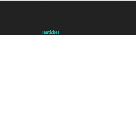
Taoticket S.r.l. Via Brigata Liguria, 3/21 16121 Genova ©2007/2026 -
Ticketcrociere ® è un Marchio Registrato
P.Iva 06206400720 - Capitale Sociale € 100.000,00 i.v. - Iscritta alla Camera
di Commercio di Genova con REA 433093. - Aut. Prov. n° 6167/131601 -
Assicurazione Unipol - polizza n. 206484182
Un portale del gruppo
Taoticket