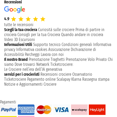
Recensioni
4.9
tutte le recensioni
Scegli la tua crociera
Curiosità sulle crociere
Prima di partire in
crociera
Consigli per la tua Crociera
Quando andare in crociera
Video 3D
Escursioni
Informazioni Utili
Supporto tecnico
Condizioni generali
Informativa
privacy
Informativa cookies
Assicurazione
Dichiarazione di
Accessibilità
Parcheggi
Lavora con noi
Il nostro Brand
Prenotazione Traghetti
Prenotazione Volo Privato
Chi
siamo
Dove trovarci
Network
Ticketcrociere:
Le Crociere nell’era dell’IA generativa
servizi per i crocieristi
Recensioni crociere
Osservatorio
Ticketcrociere
Pagamento online
Scalapay
Klarna
Rassegna stampa
Notizie e Aggiornamenti Crociere
Pagamenti